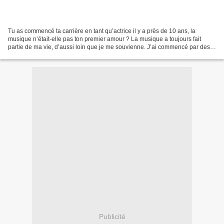
Tu as commencé ta carrière en tant qu’actrice il y a près de 10 ans, la
musique n’était-elle pas ton premier amour ? La musique a toujours fait
partie de ma vie, d’aussi loin que je me souvienne. J’ai commencé par des
cours de chant à l’âge de 5 ans et...
Publicité