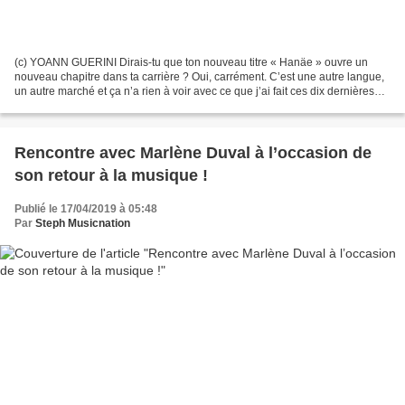
(c) YOANN GUERINI Dirais-tu que ton nouveau titre « Hanäe » ouvre un
nouveau chapitre dans ta carrière ? Oui, carrément. C’est une autre langue,
un autre marché et ça n’a rien à voir avec ce que j’ai fait ces dix dernières
années. On peut dire que je...
Rencontre avec Marlène Duval à l’occasion de
son retour à la musique !
Publié le 17/04/2019 à 05:48
Par
Steph Musicnation