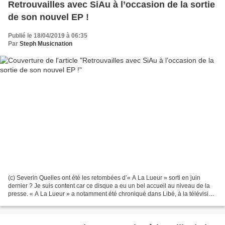
Retrouvailles avec SiAu à l’occasion de la sortie
de son nouvel EP !
Publié le 18/04/2019 à 06:35
Par
Steph Musicnation
(c) Severin Quelles ont été les retombées d’« A La Lueur » sorti en juin
dernier ? Je suis content car ce disque a eu un bel accueil au niveau de la
presse. « A La Lueur » a notamment été chroniqué dans Libé, à la télévision
sur France Culture dans l’émission...