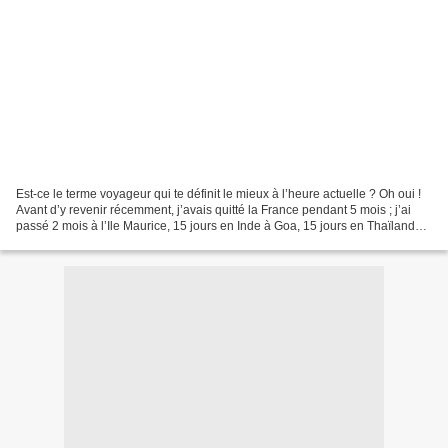
Est-ce le terme voyageur qui te définit le mieux à l’heure actuelle ? Oh oui !
Avant d’y revenir récemment, j’avais quitté la France pendant 5 mois ; j’ai
passé 2 mois à l’Ile Maurice, 15 jours en Inde à Goa, 15 jours en Thaïlande à
Ko Pha Ngan et 2 mois...