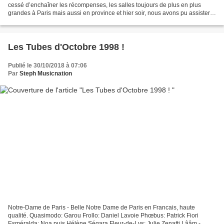
cessé d’enchaîner les récompenses, les salles toujours de plus en plus
grandes à Paris mais aussi en province et hier soir, nous avons pu assister à
son succès amplement mérité...
Les Tubes d'Octobre 1998 !
Publié le 30/10/2018 à 07:06
Par
Steph Musicnation
Notre-Dame de Paris - Belle Notre Dame de Paris en Francais, haute
qualité. Quasimodo: Garou Frollo: Daniel Lavoie Phœbus: Patrick Fiori
Esméralda: Noa puis Hélène Ségara Fleur-de-Lys: Julie Zenatti Lââm -