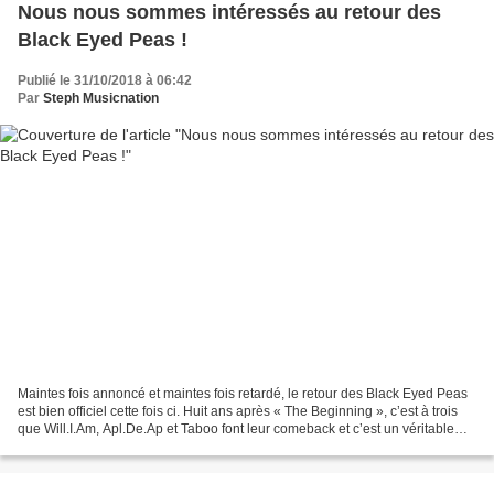
Nous nous sommes intéressés au retour des
Black Eyed Peas !
Publié le 31/10/2018 à 06:42
Par
Steph Musicnation
Maintes fois annoncé et maintes fois retardé, le retour des Black Eyed Peas
est bien officiel cette fois ci. Huit ans après « The Beginning », c’est à trois
que Will.I.Am, Apl.De.Ap et Taboo font leur comeback et c’est un véritable
retour aux sources...