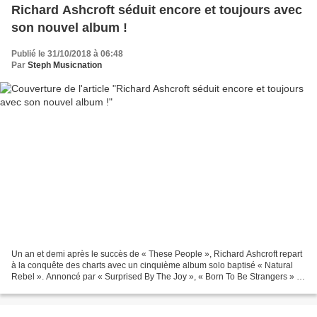
Richard Ashcroft séduit encore et toujours avec
son nouvel album !
Publié le 31/10/2018 à 06:48
Par
Steph Musicnation
Un an et demi après le succès de « These People », Richard Ashcroft repart
à la conquête des charts avec un cinquième album solo baptisé « Natural
Rebel ». Annoncé par « Surprised By The Joy », « Born To Be Strangers » et
« That’s When I Feel It », «...