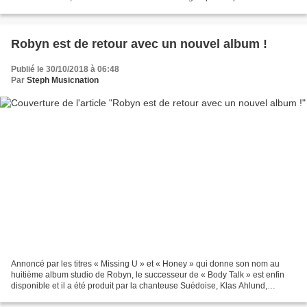
avons commencé un peu à jouer ensemble...
Robyn est de retour avec un nouvel album !
Publié le 30/10/2018 à 06:48
Par
Steph Musicnation
Annoncé par les titres « Missing U » et « Honey » qui donne son nom au
huitième album studio de Robyn, le successeur de « Body Talk » est enfin
disponible et il a été produit par la chanteuse Suédoise, Klas Ahlund,
Joseph Mount, Adam Brainbridge et Mr.Tophat....