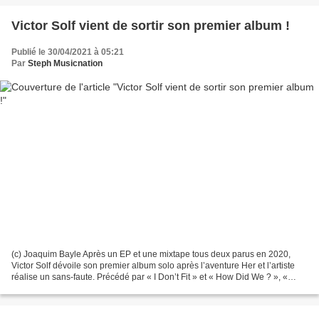
Victor Solf vient de sortir son premier album !
Publié le 30/04/2021 à 05:21
Par
Steph Musicnation
(c) Joaquim Bayle Après un EP et une mixtape tous deux parus en 2020,
Victor Solf dévoile son premier album solo après l’aventure Her et l’artiste
réalise un sans-faute. Précédé par « I Don’t Fit » et « How Did We ? », «
Still.There’s Hope » est un disque...