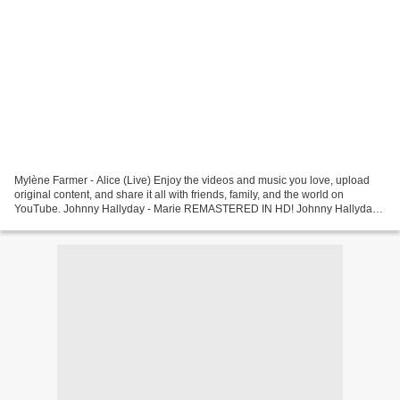
Mylène Farmer - Alice (Live) Enjoy the videos and music you love, upload
original content, and share it all with friends, family, and the world on
YouTube. Johnny Hallyday - Marie REMASTERED IN HD! Johnny Hallyday -
Marie (Clip Officiel) Commandez et...