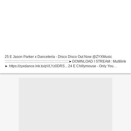
25 E Jason Parker x Danceteria - Disco Disco Out Now @ZYXMusic
:::::::::::::::::::::::::::::::::::::::::::::::::::::::::::::::::::::::::►DOWNLOAD I STREAM : Multilink
► https://zyxdance.lnk.to/pVLYz0DRS... 24 E Chillymouse - Only You
Release: 26.02.2021Buy...