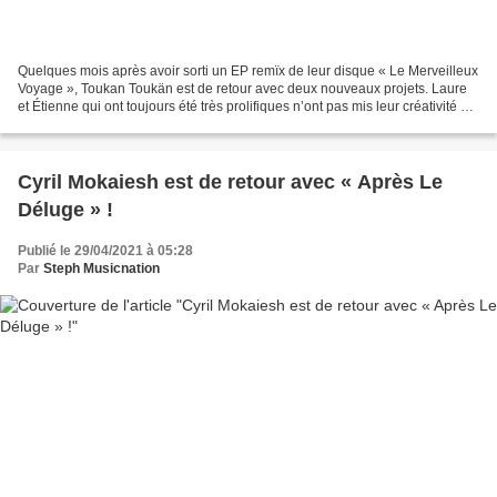
Quelques mois après avoir sorti un EP remïx de leur disque « Le Merveilleux
Voyage », Toukan Toukän est de retour avec deux nouveaux projets. Laure
et Étienne qui ont toujours été très prolifiques n’ont pas mis leur créativité de
côté durant cette forte...
Cyril Mokaiesh est de retour avec « Après Le
Déluge » !
Publié le 29/04/2021 à 05:28
Par
Steph Musicnation