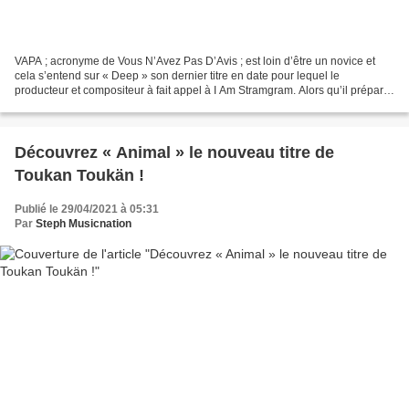
VAPA ; acronyme de Vous N’Avez Pas D’Avis ; est loin d’être un novice et
cela s’entend sur « Deep » son dernier titre en date pour lequel le
producteur et compositeur à fait appel à I Am Stramgram. Alors qu’il prépare
activement la sortie d’un EP baptisé...
Découvrez « Animal » le nouveau titre de
Toukan Toukän !
Publié le 29/04/2021 à 05:31
Par
Steph Musicnation