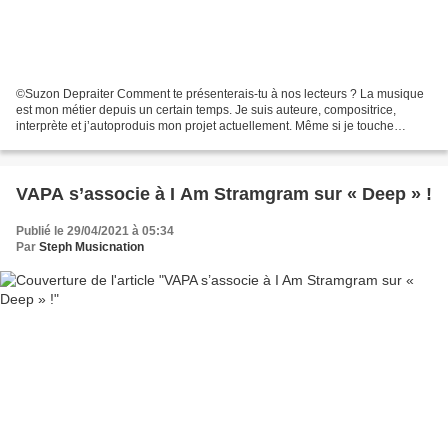
©Suzon Depraiter Comment te présenterais-tu à nos lecteurs ? La musique
est mon métier depuis un certain temps. Je suis auteure, compositrice,
interprète et j’autoproduis mon projet actuellement. Même si je touche
d’autres instruments, je suis pianiste...
VAPA s’associe à I Am Stramgram sur « Deep » !
Publié le 29/04/2021 à 05:34
Par
Steph Musicnation