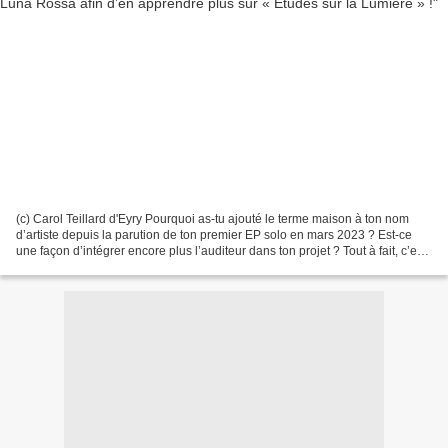
(c) Carol Teillard d'Eyry Pourquoi as-tu ajouté le terme maison à ton nom
d’artiste depuis la parution de ton premier EP solo en mars 2023 ? Est-ce
une façon d’intégrer encore plus l’auditeur dans ton projet ? Tout à fait, c’est
une façon d’inviter les...