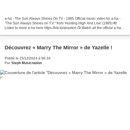
a-ha - The Sun Always Shines On TV - 1985 Official music video for a-ha -
"The Sun Always Shines on T.V." from 'Hunting High And Low' (1985) 🎼
Listen to more a-ha here https://lnk.to/ahastrm 📺 Watch all the official a-ha
videos here ... a-ha - I Call...
Découvrez « Marry The Mirror » de Yazelle !
Publié le 25/12/2024 à 06:34
Par
Steph Musicnation