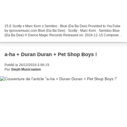
25 E Scotty x Marc Korn x Semitoo - Blue (Da Ba Dee) Provided to YouTube
by igroovemusic.com Blue (Da Ba Dee) · Scotty · Marc Korn · Semitoo Blue
(Da Ba Dee) ℗ Dance Magic Records Released on: 2024-11-15 Composer:
Gianfranco Randone Composer: Ma... 24...
a-ha + Duran Duran + Pet Shop Boys !
Publié le 26/12/2024 à 06:15
Par
Steph Musicnation