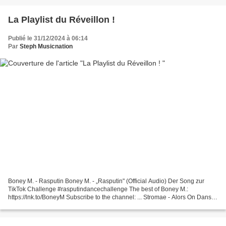
La Playlist du Réveillon !
Publié le 31/12/2024 à 06:14
Par
Steph Musicnation
Boney M. - Rasputin Boney M. - „Rasputin" (Official Audio) Der Song zur
TikTok Challenge #rasputindancechallenge The best of Boney M.:
https://lnk.to/BoneyM Subscribe to the channel: ... Stromae - Alors On Danse
Listen to "La solassitude" here: https://stromae.lnk.to/la-solassitude...