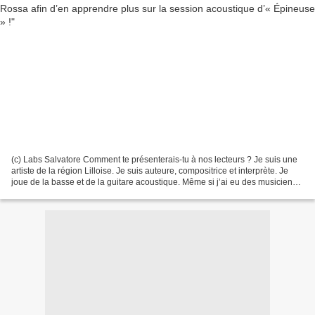
(c) Labs Salvatore Comment te présenterais-tu à nos lecteurs ? Je suis une
artiste de la région Lilloise. Je suis auteure, compositrice et interprète. Je
joue de la basse et de la guitare acoustique. Même si j’ai eu des musiciens
avec moi dans mon cursus,...