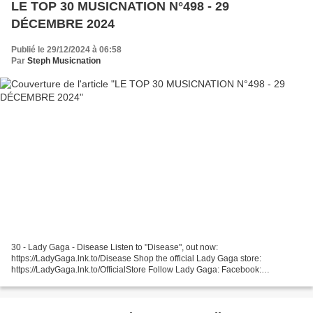
LE TOP 30 MUSICNATION N°498 - 29
DÉCEMBRE 2024
Publié le 29/12/2024 à 06:58
Par
Steph Musicnation
30 - Lady Gaga - Disease Listen to "Disease", out now:
https://LadyGaga.lnk.to/Disease Shop the official Lady Gaga store:
https://LadyGaga.lnk.to/OfficialStore Follow Lady Gaga: Facebook:
https://www.facebook.com/ladygaga ... 29 - Doryan Ben - Hollywood...