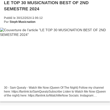
LE TOP 30 MUSICNATION BEST OF 2ND
SEMESTRE 2024
Publié le 30/12/2024 à 06:12
Par
Steph Musicnation
30 - Sam Quealy - Watch Me Now (Queen Of The Night) Follow my channel
here: https://fanlink.to/SamQuealySubscribe Listen to Watch Me Now (Queen
of the night) here: https://fanlink.to/WatchMeNow Socials: Instagram:
https://www.instagram.com/samquealy/ 29...