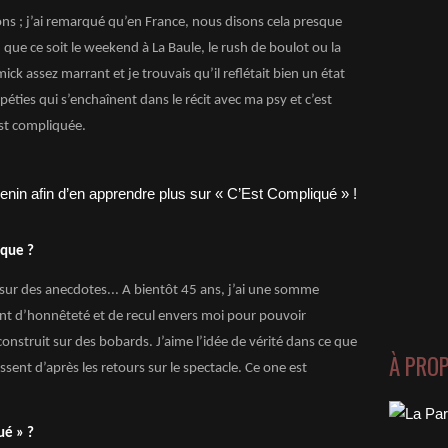
ons ; j’ai remarqué qu’en France, nous disons cela presque
 que ce soit le weekend à La Baule, le rush de boulot ou la
ck assez marrant et je trouvais qu’il reflétait bien un état
ipéties qui s’enchaînent dans le récit avec ma psy et c’est
est compliquée.
ique ?
e sur des anecdotes... A bientôt 45 ans, j’ai une somme
nt d’honnêteté et de recul envers moi pour pouvoir
onstruit sur des bobards. J’aime l’idée de vérité dans ce que
À PRO
essent d’après les retours sur le spectacle. Ce one est
ué » ?