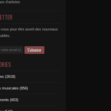
ews d'artistes
ETTER
vous pour être averti des nouveaux
publiés.
ORIES
ews (2618)
ts musicales (856)
ments (603)