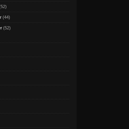
(52)
r
(44)
er
(52)