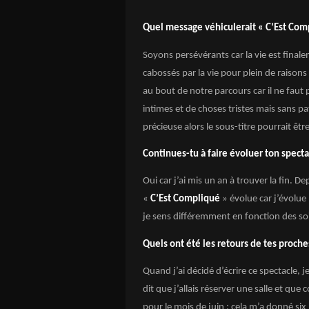
Quel message véhiculerait « C’Est Com
Soyons persévérants car la vie est fina
cabossés par la vie pour plein de raison
au bout de notre parcours car il ne faut p
intimes et de choses tristes mais sans path
précieuse alors le sous-titre pourrait êtr
Continues-tu à faire évoluer ton specta
Oui car j’ai mis un an à trouver la fin. De
«
C’Est Compliqué
» évolue car j’évolu
je sens différemment en fonction des soi
Quels ont été les retours de tes proche
Quand j’ai décidé d’écrire ce spectacle, j
dit que j’allais réserver une salle et que 
pour le mois de juin ; cela m’a donné six 