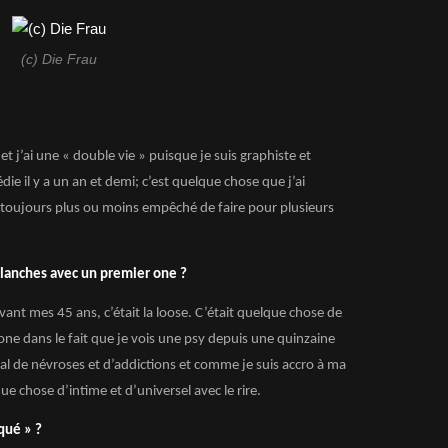
(c) Die Frau
et j’ai une « double vie » puisque je suis graphiste et
ie il y a un an et demi; c’est quelque chose que j’ai
s toujours plus ou moins empêché de faire pour plusieurs
planches avec un premier one ?
 avant mes 45 ans, c’était la loose. C’était quelque chose de
e one dans le fait que je vois une psy depuis une quinzaine
al de névroses et d’addictions et comme je suis accro à ma
e chose d’intime et d’universel avec le rire.
qué » ?