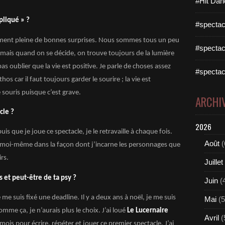
#Hit Dan
pliqué » ?
#spectac
lement pleine de bonnes surprises. Nous sommes tous un peu
#spectac
s mais quand on se décide, on trouve toujours de la lumière
as oublier que la vie est positive. Je parle de choses assez
#spectac
os car il faut toujours garder le sourire ; la vie est
e souris puisque c’est grave.
ARCHI
cle ?
2026
puis que je joue ce spectacle, je le retravaille à chaque fois.
Août
(
e moi-même dans la façon dont j’incarne les personnages que
rs.
Juillet
s et peut-être de ta psy ?
Juin
(
e me suis fixé une deadline. Il y a deux ans à noël, je me suis
Mai
(5
comme ça, je n’aurais plus le choix. J’ai loué
Le Lucernaire
Avril
(
mois pour écrire, répéter et jouer ce premier spectacle. J’ai