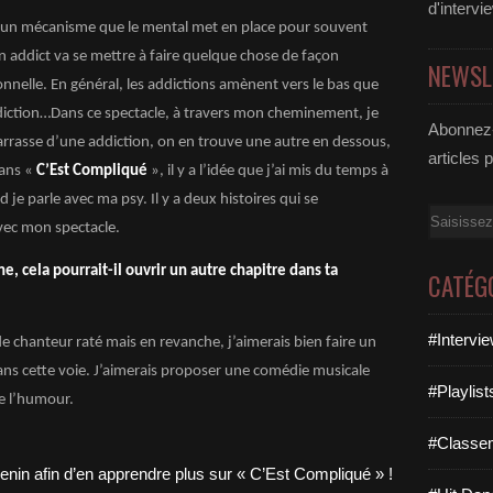
d'intervi
est un mécanisme que le mental met en place pour souvent
 addict va se mettre à faire quelque chose de façon
NEWSL
onnelle. En général, les addictions amènent vers le bas que
eraddiction…Dans ce spectacle, à travers mon cheminement, je
Abonnez-
arrasse d’une addiction, on en trouve une autre en dessous,
articles 
dans «
C’Est Compliqué
», il y a l’idée que j’ai mis du temps à
d je parle avec ma psy. Il y a deux histoires qui se
Email
avec mon spectacle.
ne, cela pourrait-il ouvrir un autre chapitre dans ta
CATÉG
#Intervi
 de chanteur raté mais en revanche, j’aimerais bien faire un
 dans cette voie. J’aimerais proposer une comédie musicale
#Playlis
de l’humour.
#Classe