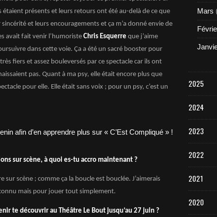
Mars
 étaient présents et leurs retours ont été au-delà de ce que
ur sincérité et leurs encouragements et ça m’a donné envie de
Févrie
s avait fait venir l’humoriste
Chris Esquerre
que j’aime
Janvi
ursuivre dans cette voie. Ça a été un sacré booster pour
ès fiers et assez bouleversés par ce spectacle car ils ont
aissaient pas. Quant à ma psy, elle était encore plus que
2025
acle pour elle. Elle était sans voix ; pour un psy, c’est un
2024
2023
2022
ons sur scène, à quoi es-tu accro maintenant ?
2021
tre sur scène ; comme ça la boucle est bouclée. J’aimerais
 connu mais pour jouer tout simplement.
2020
nir te découvrir au Théâtre Le Bout jusqu’au 27 juin ?