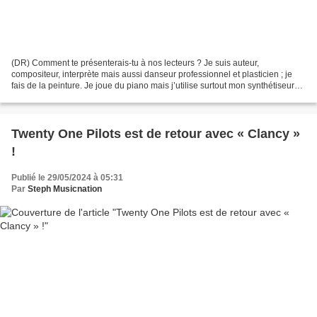
(DR) Comment te présenterais-tu à nos lecteurs ? Je suis auteur,
compositeur, interprète mais aussi danseur professionnel et plasticien ; je
fais de la peinture. Je joue du piano mais j’utilise surtout mon synthétiseur
qui me sert à faire tous les autres...
Twenty One Pilots est de retour avec « Clancy »
!
Publié le 29/05/2024 à 05:31
Par
Steph Musicnation