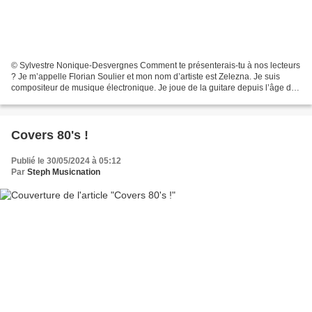
© Sylvestre Nonique-Desvergnes Comment te présenterais-tu à nos lecteurs
? Je m’appelle Florian Soulier et mon nom d’artiste est Zelezna. Je suis
compositeur de musique électronique. Je joue de la guitare depuis l’âge de
6 ans et j’en vis aujourd’hui...
Covers 80's !
Publié le 30/05/2024 à 05:12
Par
Steph Musicnation