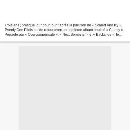
Trois ans ; presque jour pour jour ; après la parution de « Scaled And Icy »,
Twenty One Pilots est de retour avec un septième album baptisé « Clancy ».
Précédé par « Overcompensate », « Next Semester » et « Backslide », le
nouvel opus de Tyler Joseph...