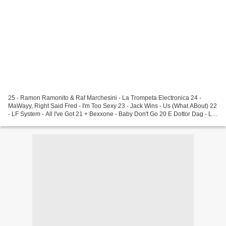
25 - Ramon Ramonito & Raf Marchesini - La Trompeta Electronica 24 -
MaWayy, Right Said Fred - I'm Too Sexy 23 - Jack Wins - Us (What ABout) 22
- LF System - All I've Got 21 + Bexxone - Baby Don't Go 20 E Dottor Dag - La
Batteria Della Mente (Weichei...