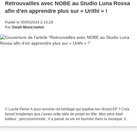
Retrouvailles avec NOBE au Studio Luna Rossa
afin d’en apprendre plus sur « Urithi » !
Publié le 30/05/2024 à 14:28
Par
Steph Musicnation
© Lucile Perier A quoi renvoie cet héritage qui baptise ton récent EP ? Cela
faisait longtemps que j’avais cette idée de projet en tête. Mon père était
batteur ; percussionniste ; il a passé sa vie en tournée dans la musique, il
composait également ses...