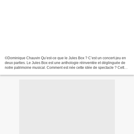
©Dominique Chauvin Qu’est-ce que le Jules Box ? C’est un concert-jeu en
deux parties. Le Jules Box est une anthologie réinventée et déglinguée de
notre patrimoine musical. Comment est née cette idée de spectacle ? Cette
idée est née de mes deux passions...