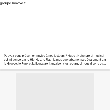
Pouvez-vous présenter Innvivo à nos lecteurs ? Hugo : Notre projet musical
est influencé par le Hip-Hop, le Rap, la musique urbaine mais également par
le Groove, le Funk et la littérature française ; c’est pourquoi nous disons que
nous faisons de la chanson...