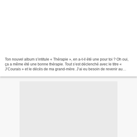
Ton nouvel album s’intitule « Thérapie », en a-t-il été une pour toi ? Oh oui,
ça a même été une bonne thérapie. Tout s’est déclenché avec le titre «
J’Courais » et le décès de ma grand-mère. J’ai eu besoin de revenir au
fondamental et j’ai écrit pour...