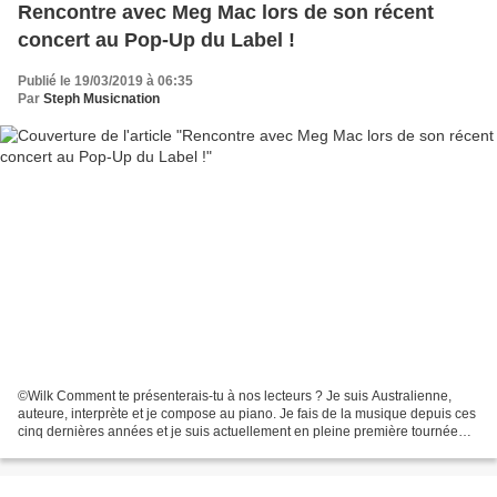
Rencontre avec Meg Mac lors de son récent
concert au Pop-Up du Label !
Publié le 19/03/2019 à 06:35
Par
Steph Musicnation
©Wilk Comment te présenterais-tu à nos lecteurs ? Je suis Australienne,
auteure, interprète et je compose au piano. Je fais de la musique depuis ces
cinq dernières années et je suis actuellement en pleine première tournée
Européenne. Tu as sorti un premier...