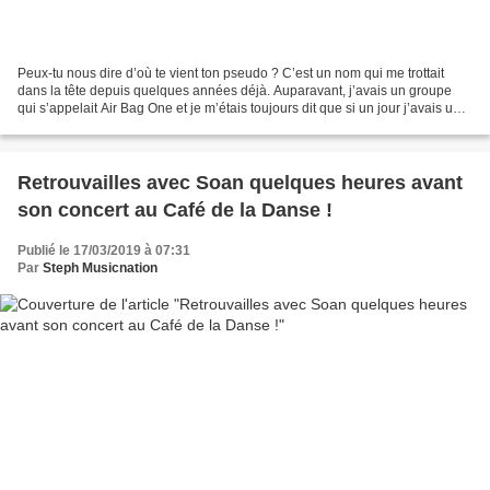
Peux-tu nous dire d’où te vient ton pseudo ? C’est un nom qui me trottait
dans la tête depuis quelques années déjà. Auparavant, j’avais un groupe
qui s’appelait Air Bag One et je m’étais toujours dit que si un jour j’avais un
projet solo, je le baptiserai...
Retrouvailles avec Soan quelques heures avant
son concert au Café de la Danse !
Publié le 17/03/2019 à 07:31
Par
Steph Musicnation