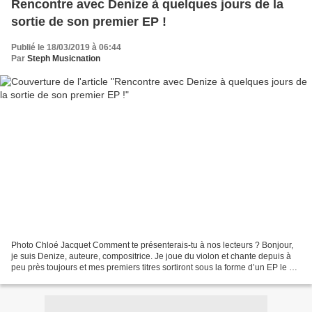
Rencontre avec Denize à quelques jours de la
sortie de son premier EP !
Publié le 18/03/2019 à 06:44
Par
Steph Musicnation
Photo Chloé Jacquet Comment te présenterais-tu à nos lecteurs ? Bonjour,
je suis Denize, auteure, compositrice. Je joue du violon et chante depuis à
peu près toujours et mes premiers titres sortiront sous la forme d’un EP le 29
Mars. J’ai vraiment hâte...