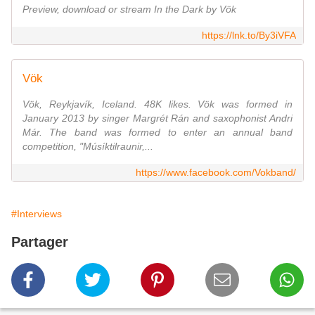
Preview, download or stream In the Dark by Vök
https://lnk.to/By3iVFA
Vök
Vök, Reykjavík, Iceland. 48K likes. Vök was formed in
January 2013 by singer Margrét Rán and saxophonist Andri
Már. The band was formed to enter an annual band
competition, "Músíktilraunir,...
https://www.facebook.com/Vokband/
#Interviews
Partager