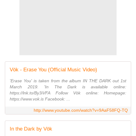
Vök - Erase You (Official Music Video)
'Erase You' is taken from the album IN THE DARK out 1st
March 2019. 'In The Dark is available online:
https://lnk.to/By3iVFA Follow Vök online: Homepage:
https://www.vok.is Facebook: ...
http://www.youtube.com/watch?v=9AaF58FQ-TQ
In the Dark by Vök