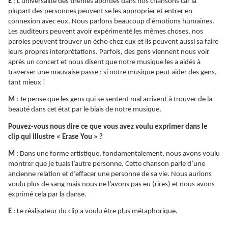
E
: L’universalité des thèmes abordés dans nos chansons car la
plupart des personnes peuvent se les approprier et entrer en
connexion avec eux. Nous parlons beaucoup d'émotions humaines.
Les auditeurs peuvent avoir expérimenté les mêmes choses, nos
paroles peuvent trouver un écho chez eux et ils peuvent aussi sa faire
leurs propres interprétations. Parfois, des gens viennent nous voir
après un concert et nous disent que notre musique les a aidés à
traverser une mauvaise passe ; si notre musique peut aider des gens,
tant mieux !
M
: Je pense que les gens qui se sentent mal arrivent à trouver de la
beauté dans cet état par le biais de notre musique.
Pouvez-vous nous dire ce que vous avez voulu exprimer dans le
clip qui illustre « Erase You » ?
M
: Dans une forme artistique, fondamentalement, nous avons voulu
montrer que je tuais l’autre personne. Cette chanson parle d’une
ancienne relation et d’effacer une personne de sa vie. Nous aurions
voulu plus de sang mais nous ne l’avons pas eu (rires) et nous avons
exprimé cela par la danse.
E
: Le réalisateur du clip a voulu être plus métaphorique.