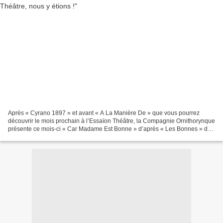
Après « Cyrano 1897 » et avant « A La Manière De » que vous pourrez
découvrir le mois prochain à l’Essaïon Théâtre, la Compagnie Ornithorynque
présente ce mois-ci « Car Madame Est Bonne » d’après « Les Bonnes » de
Jean Genet et on peut vraiment dire que...