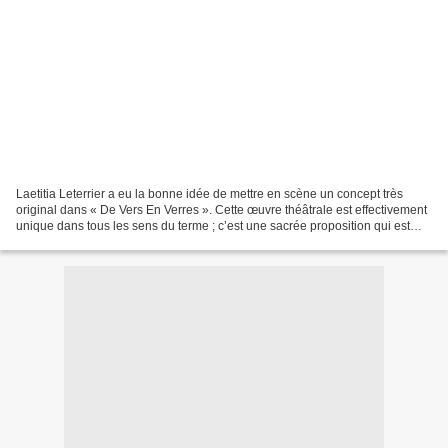
Laetitia Leterrier a eu la bonne idée de mettre en scène un concept très
original dans « De Vers En Verres ». Cette œuvre théâtrale est effectivement
unique dans tous les sens du terme ; c’est une sacrée proposition qui est
offerte au spectateur et un...