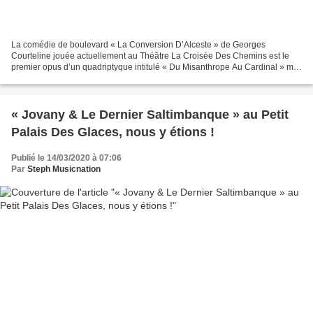
La comédie de boulevard « La Conversion D’Alceste » de Georges
Courteline jouée actuellement au Théâtre La Croisée Des Chemins est le
premier opus d’un quadriptyque intitulé « Du Misanthrope Au Cardinal » mis
en scène par Patrick Rouzaud. Projet original...
« Jovany & Le Dernier Saltimbanque » au Petit
Palais Des Glaces, nous y étions !
Publié le 14/03/2020 à 07:06
Par
Steph Musicnation