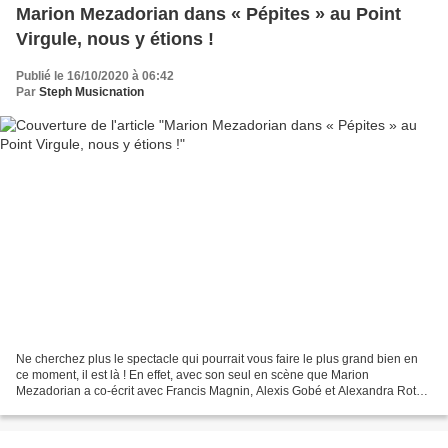
Marion Mezadorian dans « Pépites » au Point
Virgule, nous y étions !
Publié le 16/10/2020 à 06:42
Par
Steph Musicnation
Ne cherchez plus le spectacle qui pourrait vous faire le plus grand bien en
ce moment, il est là ! En effet, avec son seul en scène que Marion
Mezadorian a co-écrit avec Francis Magnin, Alexis Gobé et Alexandra Roth,
l’humoriste diffuse une sacrée dose...