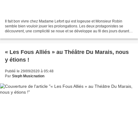
Il fait bon vivre chez Madame Lefort qui est logeuse et Monsieur Robin
semble bien vouloir jouer les prolongations. Les deux protagonistes se
découvrent, une complicité se noue et se développe au fil des jours durant
lesquels ils évoquent quelques souvenirs...
« Les Fous Alliés » au Théâtre Du Marais, nous
y étions !
Publié le 29/09/2020 à 05:48
Par
Steph Musicnation