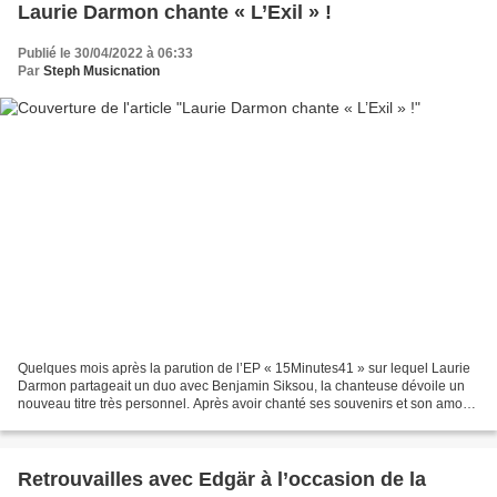
Laurie Darmon chante « L’Exil » !
Publié le 30/04/2022 à 06:33
Par
Steph Musicnation
Quelques mois après la parution de l’EP « 15Minutes41 » sur lequel Laurie
Darmon partageait un duo avec Benjamin Siksou, la chanteuse dévoile un
nouveau titre très personnel. Après avoir chanté ses souvenirs et son amour
pour sa mère sur « Maman », Laurie...
Retrouvailles avec Edgär à l’occasion de la