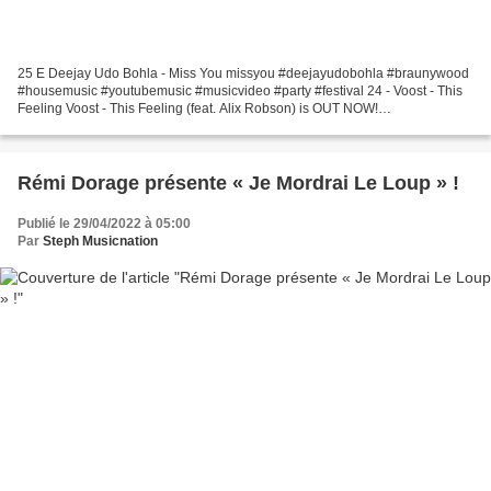
25 E Deejay Udo Bohla - Miss You missyou #deejayudobohla #braunywood
#housemusic #youtubemusic #musicvideo #party #festival 24 - Voost - This
Feeling Voost - This Feeling (feat. Alix Robson) is OUT NOW!
Stream/Download: https://spinninrecords.release.link/this-feeling-feat-alix-
robson!YTSubscribe...
Rémi Dorage présente « Je Mordrai Le Loup » !
Publié le 29/04/2022 à 05:00
Par
Steph Musicnation