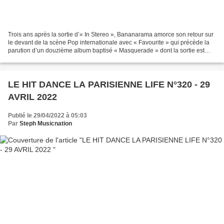
Trois ans après la sortie d’« In Stereo », Bananarama amorce son retour sur
le devant de la scène Pop internationale avec « Favourite » qui précède la
parution d’un douzième album baptisé « Masquerade » dont la sortie est
prévue le 22 juillet. En attendant...
LE HIT DANCE LA PARISIENNE LIFE N°320 - 29
AVRIL 2022
Publié le 29/04/2022 à 05:03
Par
Steph Musicnation