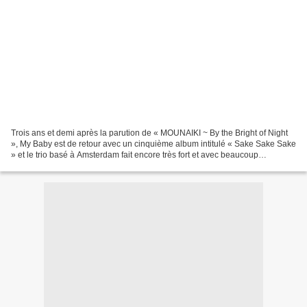
Trois ans et demi après la parution de « MOUNAIKI ~ By the Bright of Night
», My Baby est de retour avec un cinquième album intitulé « Sake Sake Sake
» et le trio basé à Amsterdam fait encore très fort et avec beaucoup
d’originalité. Plus qu’un simple...