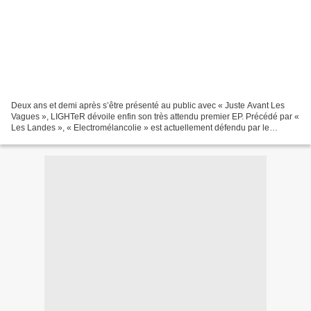
Deux ans et demi après s’être présenté au public avec « Juste Avant Les
Vagues », LIGHTeR dévoile enfin son très attendu premier EP. Précédé par «
Les Landes », « Electromélancolie » est actuellement défendu par le
morceau qui lui donne son nom. Avec...