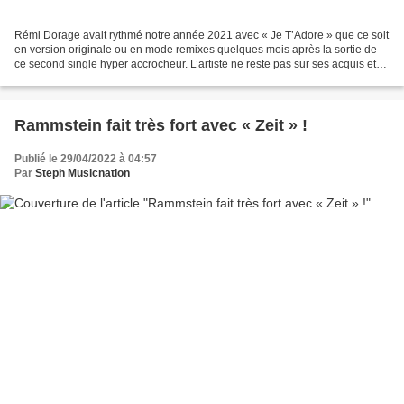
Rémi Dorage avait rythmé notre année 2021 avec « Je T’Adore » que ce soit
en version originale ou en mode remixes quelques mois après la sortie de
ce second single hyper accrocheur. L’artiste ne reste pas sur ses acquis et
continue son chemin en attendant...
Rammstein fait très fort avec « Zeit » !
Publié le 29/04/2022 à 04:57
Par
Steph Musicnation