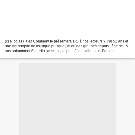
(c) Nicolas Falez Comment te présenterais-tu à nos lecteurs ? J’ai 52 ans et
une vie remplie de musique puisque j’ai eu des groupes depuis l’âge de 15
ans notamment Superflu avec qui j’ai publié trois albums et Fontaine
Wallace avec qui j’ai sorti deux...