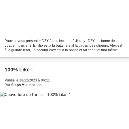
Pouvez-vous présenter DZY à nos lecteurs ? Jimmy : DZY est formé de
quatre musiciens. Emilio est à la batterie et il fait aussi des chœurs, Alex est
à la guitare lead, un second Alex est à la basse et au chant et moi-même ;
Jimmy ; je suis à la guitare...
100% Like !
Publié le 28/12/2023 à 06:11
Par
Steph Musicnation