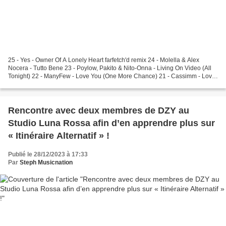
25 - Yes - Owner Of A Lonely Heart farfetch'd remix 24 - Molella & Alex
Nocera - Tutto Bene 23 - Poylow, Pakito & Nito-Onna - Living On Video (All
Tonight) 22 - ManyFew - Love You (One More Chance) 21 - Cassimm - Love
Desire 20 + Hi-Tack - Bug A...
Rencontre avec deux membres de DZY au
Studio Luna Rossa afin d’en apprendre plus sur
« Itinéraire Alternatif » !
Publié le 28/12/2023 à 17:33
Par
Steph Musicnation