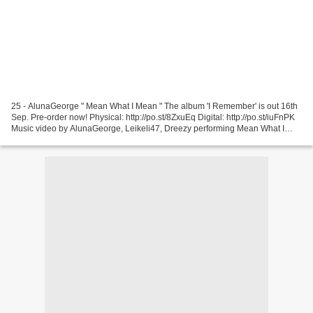
25 - AlunaGeorge " Mean What I Mean " The album 'I Remember' is out 16th
Sep. Pre-order now! Physical: http://po.st/8ZxuEq Digital: http://po.st/iuFnPK
Music video by AlunaGeorge, Leikeli47, Dreezy performing Mean What I
Mean. (C) 2016 24 - Diva Faune...