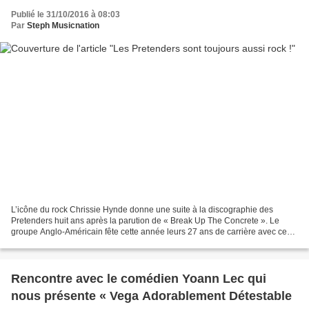
Publié le 31/10/2016 à 08:03
Par
Steph Musicnation
L’icône du rock Chrissie Hynde donne une suite à la discographie des
Pretenders huit ans après la parution de « Break Up The Concrete ». Le
groupe Anglo-Américain fête cette année leurs 27 ans de carrière avec ce
dixième album baptisé « Alone » et ce...
Rencontre avec le comédien Yoann Lec qui
nous présente « Vega Adorablement Détestable