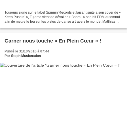
Toujours signé sur le label Spinnin’Records et faisant suite à son cover de «
Keep Pushin’ », Tujamo vient de dévoiler « Boom ! » son hit EDM automnal
afin de mettre le feu sur les pistes de danse à travers le monde. Matthias
Richter est un maître dans...
Garner nous touche « En Plein Cœur » !
Publié le 31/10/2016 à 07:44
Par
Steph Musicnation