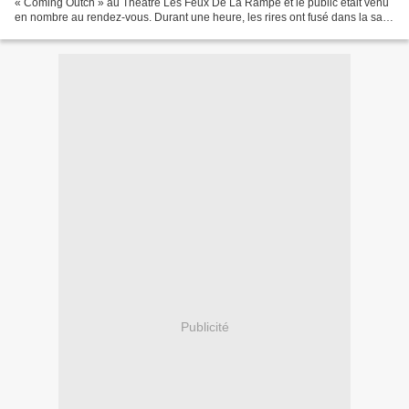
« Coming Outch » au Théâtre Les Feux De La Rampe et le public était venu
en nombre au rendez-vous. Durant une heure, les rires ont fusé dans la salle
et l’artiste s’est donné...
Publicité