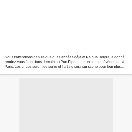
Nous l’attendions depuis quelques années déjà et Najoua Belyzel a donné
rendez-vous à ses fans demain au Pan Piper pour un concert événement à
Paris. Les anges seront de sortie et l’artiste sera sur scène pour leur plus
grand bonheur. Pourquoi ce concert...