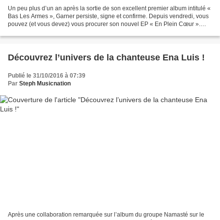
Un peu plus d’un an après la sortie de son excellent premier album intitulé «
Bas Les Armes », Garner persiste, signe et confirme. Depuis vendredi, vous
pouvez (et vous devez) vous procurer son nouvel EP « En Plein Cœur ».
Précédé par le clip de « N’En...
Découvrez l’univers de la chanteuse Ena Luis !
Publié le 31/10/2016 à 07:39
Par
Steph Musicnation
Après une collaboration remarquée sur l’album du groupe Namasté sur le