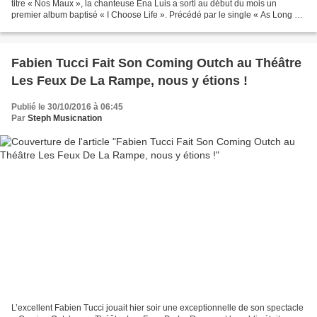
titre « Nos Maux », la chanteuse Ena Luis a sorti au début du mois un
premier album baptisé « I Choose Life ». Précédé par le single « As Long As
I Have You », ce premier pas discographique...
Fabien Tucci Fait Son Coming Outch au Théâtre
Les Feux De La Rampe, nous y étions !
Publié le 30/10/2016 à 06:45
Par
Steph Musicnation
L’excellent Fabien Tucci jouait hier soir une exceptionnelle de son spectacle