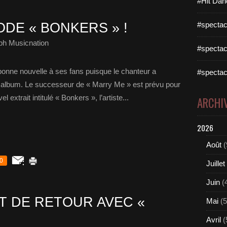
#Hit Dan
DE « BONKERS » !
#spectac
ph Musicnation
#spectac
bonne nouvelle à ses fans puisque le chanteur a
#spectac
ème album. Le successeur de « Marry Me » est prévu pour
 extrait intitulé « Bonkers », l’artiste...
ARCHI
2026
Août
(
0
Juillet
Juin
(
T DE RETOUR AVEC «
Mai
(5
Avril
(