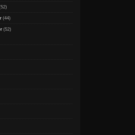
(52)
r
(44)
er
(52)