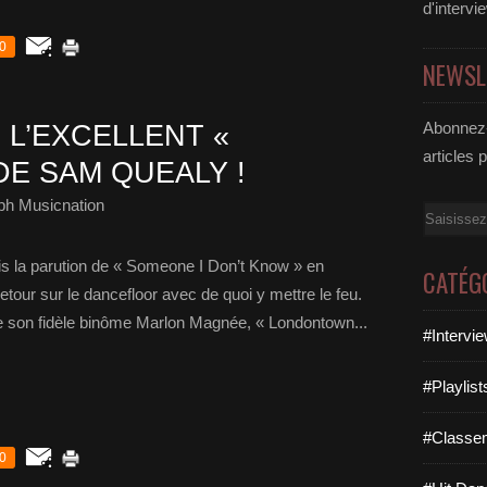
d'intervi
0
NEWSL
Abonnez-
 L’EXCELLENT «
articles 
E SAM QUEALY !
ph Musicnation
Email
uis la parution de « Someone I Don’t Know » en
CATÉG
etour sur le dancefloor avec de quoi y mettre le feu.
 son fidèle binôme Marlon Magnée, « Londontown...
#Intervi
#Playlis
#Classe
0