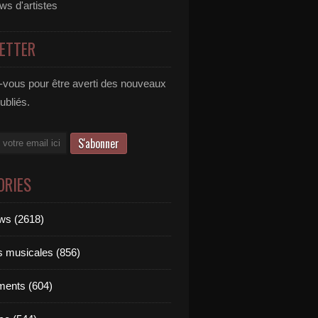
ews d'artistes
ETTER
vous pour être averti des nouveaux
publiés.
ORIES
ews (2618)
ts musicales (856)
ments (604)