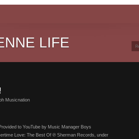
ENNE LIFE
!
ph Musicnation
Provided to YouTube by Music Manager Boys
rtime Love: The Best Of ℗ Sherman Records, under