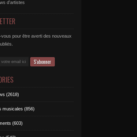
ews d'artistes
ETTER
vous pour être averti des nouveaux
publiés.
ORIES
ews (2618)
ts musicales (856)
ments (603)