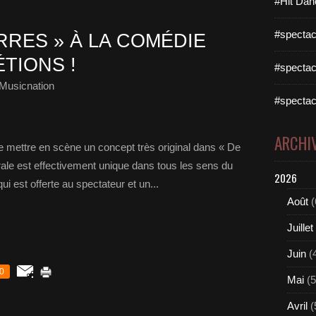
#Hit Dan
#spectac
RRES » À LA COMÉDIE
ÉTIONS !
#spectac
Musicnation
#spectac
ARCHI
 de mettre en scène un concept très original dans « De
ale est effectivement unique dans tous les sens du
2026
ui est offerte au spectateur et un...
Août
(
Juillet
Juin
(
0
Mai
(5
Avril
(