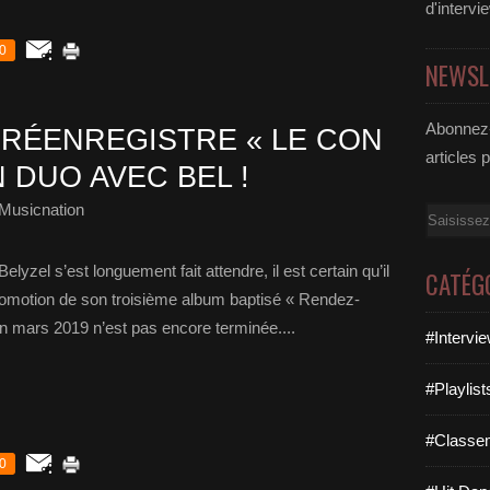
d'intervi
0
NEWSL
Abonnez-
 RÉENREGISTRE « LE CON
articles 
N DUO AVEC BEL !
Musicnation
Email
lyzel s’est longuement fait attendre, il est certain qu’il
CATÉG
promotion de son troisième album baptisé « Rendez-
 mars 2019 n’est pas encore terminée....
#Intervi
#Playlis
#Classe
0