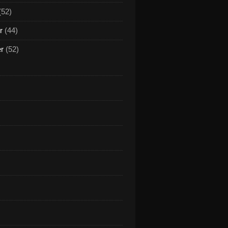
(52)
r
(44)
er
(52)