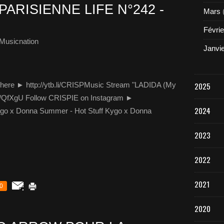
PARISIENNE LIFE N°242 -
Mars
Févrie
Musicnation
Janvi
be here ► http://ytb.li/CRISPMusic Stream "LADIDA (My
2025
e/QfXgU Follow CRISPIE on Instagram ►
2024
Kygo x Donna Summer - Hot Stuff Kygo x Donna
2023
2022
2021
0
2020