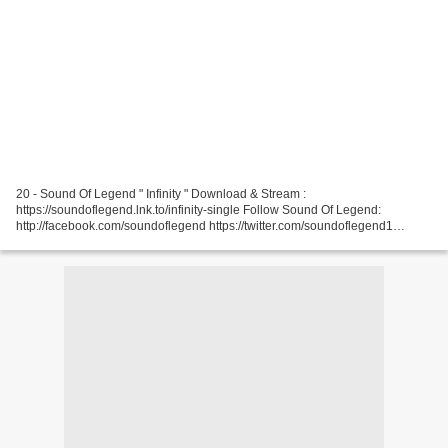
20 - Sound Of Legend " Infinity " Download & Stream :
https://soundoflegend.lnk.to/infinity-single Follow Sound Of Legend:
http://facebook.com/soundoflegend https://twitter.com/soundoflegend1
http://www.soundoflegend.com Video ... 19 - KSHMR " Back To...