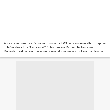
Après l’aventure Ravid‘vour’voir, plusieurs EPS mais aussi un album baptisé
« Je Voudrais Etre Star » en 2011, le chanteur Damien Robert alias
Roberdam est de retour avec un nouvel album très accrocheur intitulé « Je
Rêve Donc Je Suis ». Dès la première...