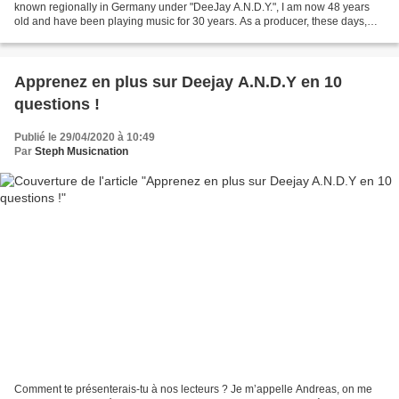
known regionally in Germany under "DeeJay A.N.D.Y.", I am now 48 years
old and have been playing music for 30 years. As a producer, these days,
you don't have to be able to play...
Apprenez en plus sur Deejay A.N.D.Y en 10
questions !
Publié le 29/04/2020 à 10:49
Par
Steph Musicnation
Comment te présenterais-tu à nos lecteurs ? Je m’appelle Andreas, on me