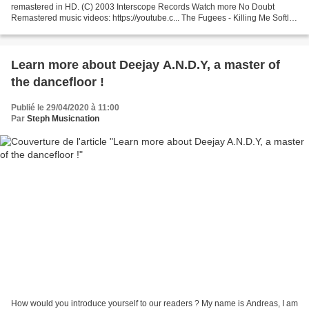
remastered in HD. (C) 2003 Interscope Records Watch more No Doubt
Remastered music videos: https://youtube.c... The Fugees - Killing Me Softly
Fugees' official music video for 'Killing...
Learn more about Deejay A.N.D.Y, a master of
the dancefloor !
Publié le 29/04/2020 à 11:00
Par
Steph Musicnation
How would you introduce yourself to our readers ? My name is Andreas, I am