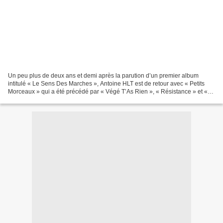
Un peu plus de deux ans et demi après la parution d’un premier album
intitulé « Le Sens Des Marches », Antoine HLT est de retour avec « Petits
Morceaux » qui a été précédé par « Végé T’As Rien », « Résistance » et «
Enchanté » et le second pas discographique...