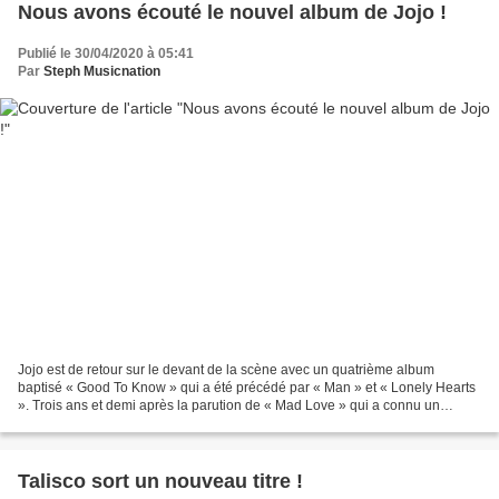
Nous avons écouté le nouvel album de Jojo !
Publié le 30/04/2020 à 05:41
Par
Steph Musicnation
Jojo est de retour sur le devant de la scène avec un quatrième album
baptisé « Good To Know » qui a été précédé par « Man » et « Lonely Hearts
». Trois ans et demi après la parution de « Mad Love » qui a connu un
succès mitigé mais encourageant au demeurant...
Talisco sort un nouveau titre !