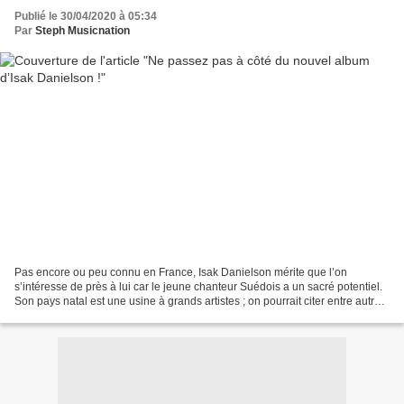
Publié le 30/04/2020 à 05:34
Par
Steph Musicnation
Pas encore ou peu connu en France, Isak Danielson mérite que l’on
s’intéresse de près à lui car le jeune chanteur Suédois a un sacré potentiel.
Son pays natal est une usine à grands artistes ; on pourrait citer entre autres
ABBA, Roxette et Ace Of Base...