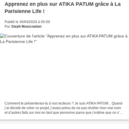
Apprenez en plus sur ATIKA PATUM grâce à La
Parisienne Life !
Publié le 30/04/2020 à 05:50
Par
Steph Musicnation
Comment te présenterais-tu à nos lecteurs ? Je suis ATIKA PATUM... Quand
j’ai décidé de créer ce projet, j’avais prévu de ne pas révéler mon vrai nom
et d’autres faits sur moi en tant que personne parce que j’estime que ce n’est
peut-être pas si important......