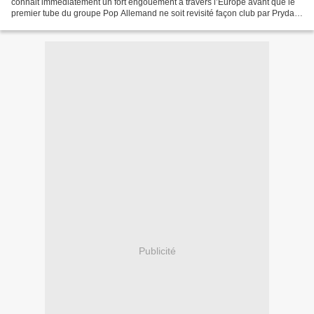
connait immédiatement un fort engouement à travers l’Europe avant que le
premier tube du groupe Pop Allemand ne soit revisité façon club par Pryda
en 2012. Alors que le groupe...
Publicité