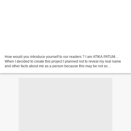
How would you introduce yourself to our readers ? I am ATIKA PATUM…
When I decided to create this project I planned not to reveal my real name
and other facts about me as a person because this may be not so
important… But a few things I can share with...