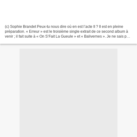
(c) Sophie Brandet Peux-tu nous dire où en est l’acte II ? Il est en pleine
préparation. « Erreur » est le troisième single extrait de ce second album à
venir ; il fait suite à « On S’Fait La Gueule » et « Balivernes ». Je ne sais pas
encore si « Tellement...