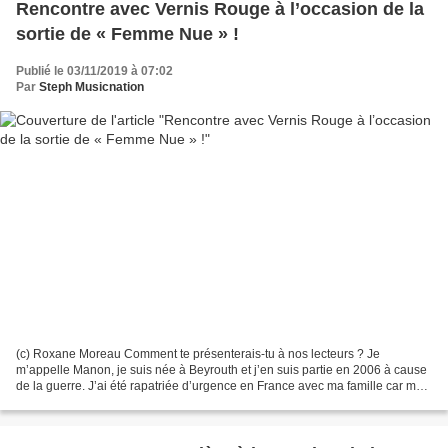
Rencontre avec Vernis Rouge à l’occasion de la
sortie de « Femme Nue » !
Publié le 03/11/2019 à 07:02
Par
Steph Musicnation
(c) Roxane Moreau Comment te présenterais-tu à nos lecteurs ? Je
m’appelle Manon, je suis née à Beyrouth et j’en suis partie en 2006 à cause
de la guerre. J’ai été rapatriée d’urgence en France avec ma famille car ma
mère est Française. C’est au Liban...