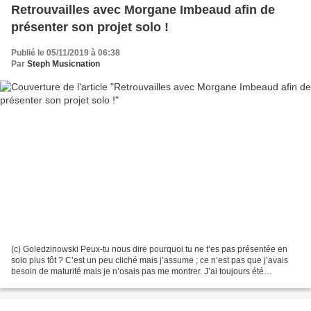
Retrouvailles avec Morgane Imbeaud afin de
présenter son projet solo !
Publié le 05/11/2019 à 06:38
Par
Steph Musicnation
(c) Goledzinowski Peux-tu nous dire pourquoi tu ne t’es pas présentée en
solo plus tôt ? C’est un peu cliché mais j’assume ; ce n’est pas que j’avais
besoin de maturité mais je n’osais pas me montrer. J’ai toujours été
quelqu’un de faussement timide...