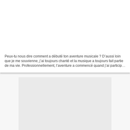
Peux-tu nous dire comment a débuté ton aventure musicale ? D’aussi loin
que je me souvienne, j’ai toujours chanté et la musique a toujours fait partie
de ma vie. Professionnellement, l’aventure a commencé quand j’ai participé
au Sankofa Soul Contest....