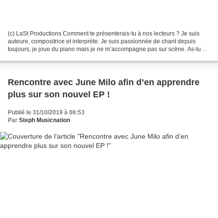
(c) LaSt Productions Comment te présenterais-tu à nos lecteurs ? Je suis
auteure, compositrice et interprète. Je suis passionnée de chant depuis
toujours, je joue du piano mais je ne m’accompagne pas sur scène. As-tu
toujours rêvé musique ? Oui, toujours....
Rencontre avec June Milo afin d’en apprendre
plus sur son nouvel EP !
Publié le 31/10/2019 à 06:53
Par
Steph Musicnation