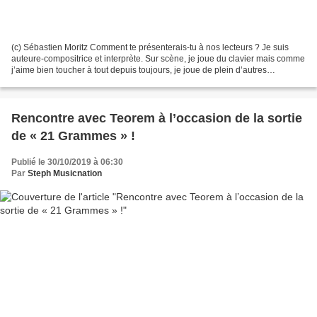
(c) Sébastien Moritz Comment te présenterais-tu à nos lecteurs ? Je suis
auteure-compositrice et interprète. Sur scène, je joue du clavier mais comme
j’aime bien toucher à tout depuis toujours, je joue de plein d’autres
instruments. J’ai commencé la musique...
Rencontre avec Teorem à l’occasion de la sortie
de « 21 Grammes » !
Publié le 30/10/2019 à 06:30
Par
Steph Musicnation