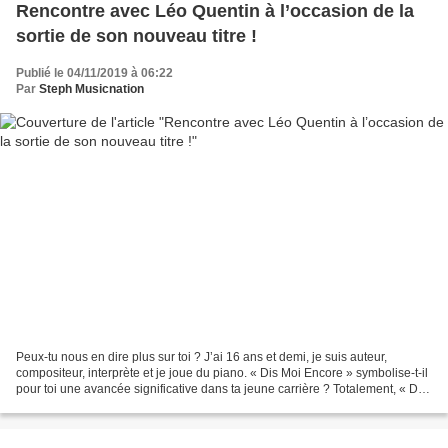
Rencontre avec Léo Quentin à l’occasion de la
sortie de son nouveau titre !
Publié le 04/11/2019 à 06:22
Par
Steph Musicnation
Peux-tu nous en dire plus sur toi ? J’ai 16 ans et demi, je suis auteur,
compositeur, interprète et je joue du piano. « Dis Moi Encore » symbolise-t-il
pour toi une avancée significative dans ta jeune carrière ? Totalement, « Dis
Moi Encore » est même...