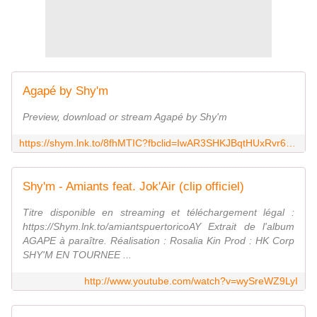
Agapé by Shy'm
Preview, download or stream Agapé by Shy'm
https://shym.lnk.to/8fhMTIC?fbclid=IwAR3SHKJBqtHUxRvr6qRHNIJhGnOR237iCWCjdeLlo-0HINxn-WEYTBD2zW4
Shy'm - Amiants feat. Jok'Air (clip officiel)
Titre disponible en streaming et téléchargement légal :
https://Shym.lnk.to/amiantspuertoricoAY Extrait de l'album
AGAPE à paraître. Réalisation : Rosalia Kin Prod : HK Corp
SHY'M EN TOURNEE ...
http://www.youtube.com/watch?v=wySreWZ9LyI