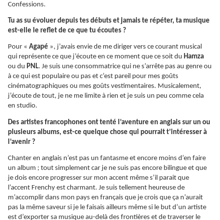
Confessions.
Tu as su évoluer depuis tes débuts et jamais te répéter, ta musique
est-elle le reflet de ce que tu écoutes ?
Pour «
Agapé
», j’avais envie de me diriger vers ce courant musical
qui représente ce que j’écoute en ce moment que ce soit du
Hamza
ou du
PNL
. Je suis une consommatrice qui ne s’arrête pas au genre ou
à ce qui est populaire ou pas et c’est pareil pour mes goûts
cinématographiques ou mes goûts vestimentaires. Musicalement,
j’écoute de tout, je ne me limite à rien et je suis un peu comme cela
en studio.
Des artistes francophones ont tenté l’aventure en anglais sur un ou
plusieurs albums, est-ce quelque chose qui pourrait t’intéresser à
l’avenir ?
Chanter en anglais n’est pas un fantasme et encore moins d’en faire
un album ; tout simplement car je ne suis pas encore bilingue et que
je dois encore progresser sur mon accent même s’il parait que
l’accent Frenchy est charmant. Je suis tellement heureuse de
m’accomplir dans mon pays en français que je crois que ça n’aurait
pas la même saveur si je le faisais ailleurs même si le but d’un artiste
est d’exporter sa musique au-delà des frontières et de traverser le