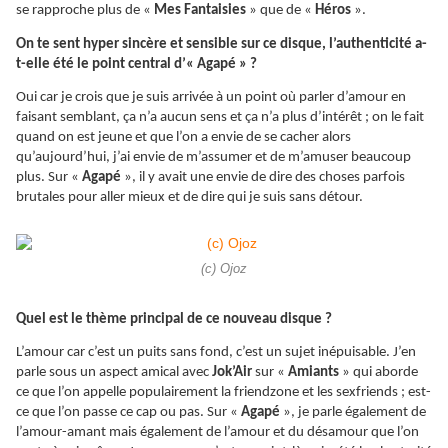
se rapproche plus de «
Mes Fantaisies
» que de «
Héros
».
On te sent hyper sincère et sensible sur ce disque, l’authenticité a-
t-elle été le point central d’« Agapé » ?
Oui car je crois que je suis arrivée à un point où parler d’amour en
faisant semblant, ça n’a aucun sens et ça n’a plus d’intérêt ; on le fait
quand on est jeune et que l’on a envie de se cacher alors
qu’aujourd’hui, j’ai envie de m’assumer et de m’amuser beaucoup
plus. Sur «
Agapé
», il y avait une envie de dire des choses parfois
brutales pour aller mieux et de dire qui je suis sans détour.
(c) Ojoz
Quel est le thème principal de ce nouveau disque ?
L’amour car c’est un puits sans fond, c’est un sujet inépuisable. J’en
parle sous un aspect amical avec
Jok’Air
sur «
Amiants
» qui aborde
ce que l’on appelle populairement la friendzone et les sexfriends ; est-
ce que l’on passe ce cap ou pas. Sur «
Agapé
», je parle également de
l’amour-amant mais également de l’amour et du désamour que l’on