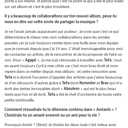
porte à soi-même. Je pense que c’est ce point-là qui a été le plus traité
sur cet album et c’est le plus troublant.
Il y a beaucoup de collaborations sur ton nouvel album, peux-tu
nous en dire sur cette envie de partager ta musique ?
Je ne l’avais jamais auparavant par pudeur ; je crois que c’est ce qui
déterminera le mieux mes non-collaborations dans les années
passées car je suis toujours restée dans une bulle avec mon équipe
que je connais depuis que j’ai 19 ans. C’était inenvisageable pour moi
de contacter un artiste, de le rencontrer et de lui proposer de faire un
son. Pour «
Agapé
», je me suis retrouvée à travailler avec
Tefa
; tout
en ayant toujours Cyril à mes côtés car c’est mon bras droit et mon
repère dans ce métier depuis mes débuts ; et cette rencontre avec
Tefa
m’a donné l’occasion d’appeler des artistes que j’aime beaucoup
et d’en découvrir d’autres grâce à
Tefa
dont
Kemmler
et
Brav
qui m’a
écrit des textes incroyables dont «
Absolem
» qui est le plus beau
texte que l’on m’ait écrit.
Tefa
a été le chef d’orchestre de toute cette
petite tambouille.
Comment résoudrais-tu le dilemme contenu dans « Amiants » ?
Choisirais-tu un amant-ennemi ou un ami pour la vie ?
Pourquoi choisir ? (Rires) Je choisis les deux mais c’est mieux avec