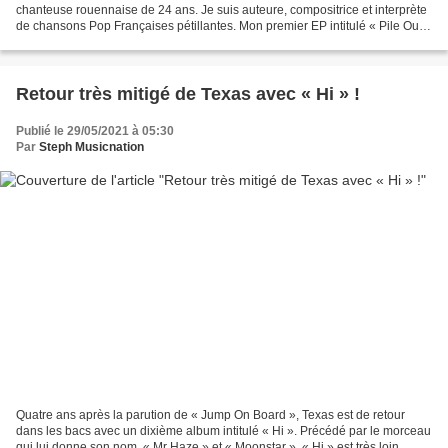
chanteuse rouennaise de 24 ans. Je suis auteure, compositrice et interprète
de chansons Pop Françaises pétillantes. Mon premier EP intitulé « Pile Ou
Face » est sorti le 08 avril...
Retour très mitigé de Texas avec « Hi » !
Publié le 29/05/2021 à 05:30
Par
Steph Musicnation
Quatre ans après la parution de « Jump On Board », Texas est de retour
dans les bacs avec un dixième album intitulé « Hi ». Précédé par le morceau
qui lui donne son nom, « Mr Haze » et « Moonstar », « Hi » est très loin