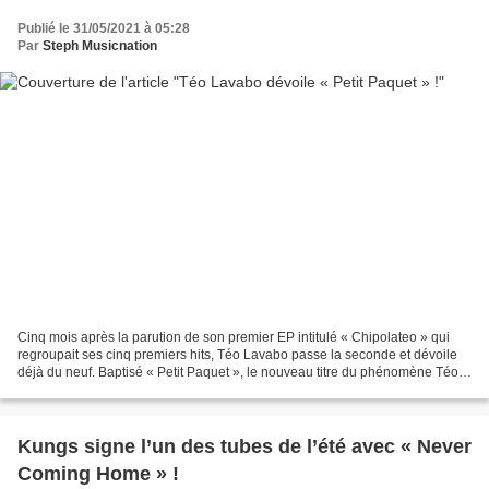
Publié le 31/05/2021 à 05:28
Par
Steph Musicnation
Cinq mois après la parution de son premier EP intitulé « Chipolateo » qui
regroupait ses cinq premiers hits, Téo Lavabo passe la seconde et dévoile
déjà du neuf. Baptisé « Petit Paquet », le nouveau titre du phénomène Téo
Lavabo a été composé et mixé...
Kungs signe l’un des tubes de l’été avec « Never
Coming Home » !