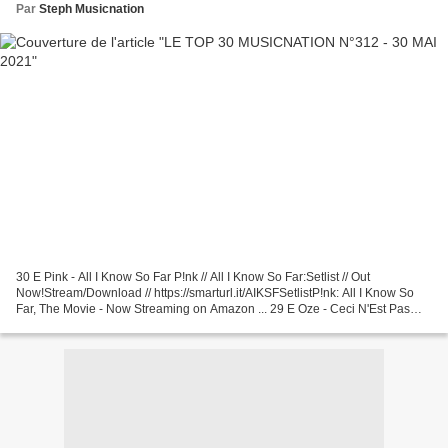
Par
Steph Musicnation
30 E Pink - All I Know So Far P!nk // All I Know So Far:Setlist // Out
Now!Stream/Download // https://smarturl.it/AIKSFSetlistP!nk: All I Know So
Far, The Movie - Now Streaming on Amazon ... 29 E Oze - Ceci N'Est Pas
Une Chanson D'Amour 28 E After Ivory...