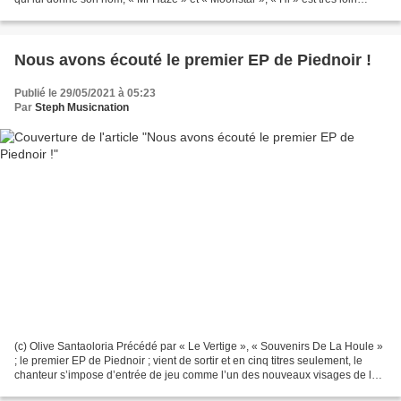
d’être le meilleur album de Texas...
Nous avons écouté le premier EP de Piednoir !
Publié le 29/05/2021 à 05:23
Par
Steph Musicnation
(c) Olive Santaoloria Précédé par « Le Vertige », « Souvenirs De La Houle »
; le premier EP de Piednoir ; vient de sortir et en cinq titres seulement, le
chanteur s’impose d’entrée de jeu comme l’un des nouveaux visages de la
chanson Française à suivre...