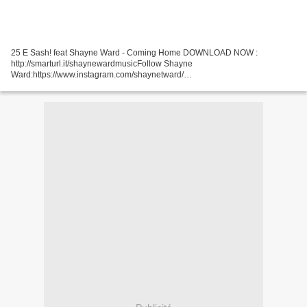
25 E Sash! feat Shayne Ward - Coming Home DOWNLOAD NOW :
http://smarturl.it/shaynewardmusicFollow Shayne
Ward:https://www.instagram.com/shaynetward/​
https://www.facebook.com/shayneward​https://twitte... 24 E Chris Avedon -
The Letter Download &
Stream:https://chrisavedon.fanlink.to/theletterLYRICSGimme...