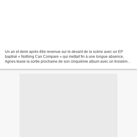
Un an et demi après être revenue sur le devant de la scène avec un EP
baptisé « Nothing Can Compare » qui mettait fin à une longue absence,
Agnes tease la sortie prochaine de son cinquième album avec un troisième
single on ne peut plus efficace et très...