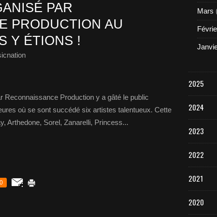
ANISÉ PAR
Mars
E PRODUCTION AU
Févrie
 Y ÉTIONS !
Janvi
icnation
2025
r car Reconnaissance Production y a gâté le public
2024
eures où se sont succédé six artistes talentueux. Cette
, Arthedone, Sorel, Zanarelli, Princess...
2023
2022
2021
0
2020