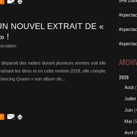
#Hit Dan
0
#spectac
N NOUVEL EXTRAIT DE «
#spectac
 !
#spectac
icnation
ARCHI
e disparait des radars durant plusieurs années soit elle
aînant les titres et en cette rentrée 2018, elle compte
2026
Dancing Queen » son album de...
Août
(
Juillet
Juin
(
0
Mai
(5
Avril
(