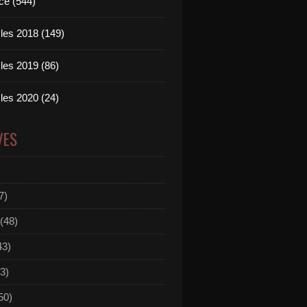
ce (544)
les 2018 (149)
les 2019 (86)
les 2020 (24)
VES
7)
(48)
43)
3)
50)