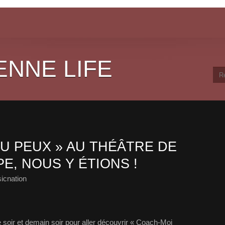
ENNE LIFE
TU PEUX » AU THÉÂTRE DE
E, NOUS Y ÉTIONS !
icnation
ce soir et demain soir pour aller découvrir « Coach-Moi