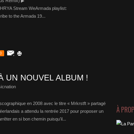
rus Remix) ▶
IHRYA Stream WeArmada playlist:
ibe to the Armada 19...
0
À UN NOUVEL ALBUM !
icnation
ographique en 2008 avec le titre « Mrkrstft » partagé
À PRO
éerlandais a attendu la rentrée 2017 pour proposer un
rêter en si bon chemin puisqu’il...