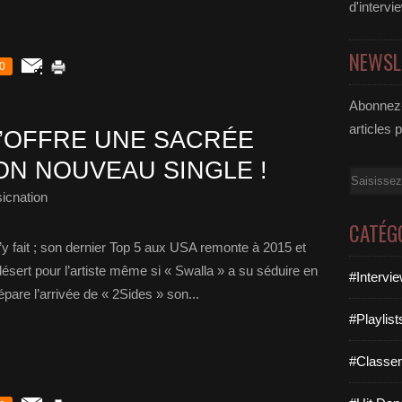
d'intervi
NEWSL
0
Abonnez-
articles 
’OFFRE UNE SACRÉE
ON NOUVEAU SINGLE !
Email
icnation
CATÉG
’y fait ; son dernier Top 5 aux USA remonte à 2015 et
désert pour l’artiste même si « Swalla » a su séduire en
#Intervi
pare l’arrivée de « 2Sides » son...
#Playlis
#Classe