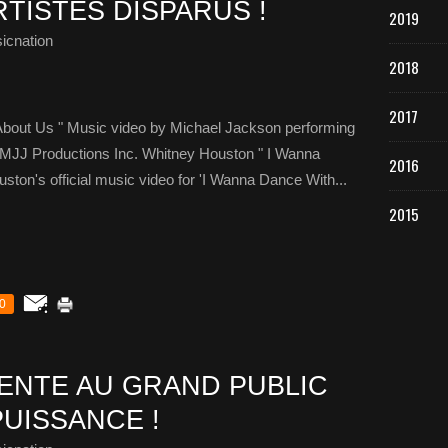
TISTES DISPARUS !
2019
icnation
2018
2017
About Us " Music video by Michael Jackson performing
 MJJ Productions Inc. Whitney Houston " I Wanna
2016
on's official music video for 'I Wanna Dance With...
2015
0
ENTE AU GRAND PUBLIC
PUISSANCE !