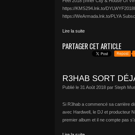
Feel 2018 (Inner City & House Of Vi
https://KMS294.lnk.to/DYLWYF2018
https://WeArmada.lnk.to/PLYA Subscr
Lire la suite
PARTAGER CET ARTICLE
Repost
R3HAB SORT DÉJ
Publié le
31 Août 2018
par Steph Mus
Si R3hab a commencé sa carrière disc
avec Hardwell, le DJ et producteur N
premier album et il ne compte pas s’ar
Lire la suite