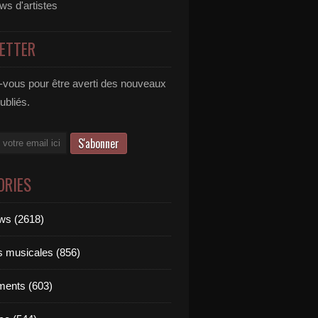
ews d'artistes
ETTER
vous pour être averti des nouveaux
publiés.
ORIES
ews (2618)
ts musicales (856)
ments (603)