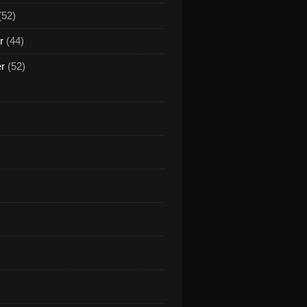
(52)
r
(44)
er
(52)