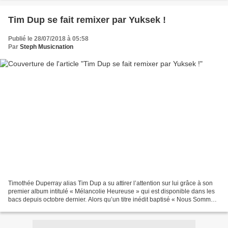
Tim Dup se fait remixer par Yuksek !
Publié le 28/07/2018 à 05:58
Par
Steph Musicnation
Timothée Duperray alias Tim Dup a su attirer l’attention sur lui grâce à son
premier album intitulé « Mélancolie Heureuse » qui est disponible dans les
bacs depuis octobre dernier. Alors qu’un titre inédit baptisé « Nous Sommes
» est sorti il y a quelques...