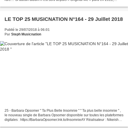
Cascada a publié quelques singles mais...
LE TOP 25 MUSICNATION N°164 - 29 Juillet 2018
Publié le 29/07/2018 à 06:01
Par
Steph Musicnation
25 - Barbara Opsomer " Ta Plus Belle Insomnie " " Ta plus belle insomnie " ,
le nouveau single de Barbara Opsomer disponible sur toutes les plateformes
digitales : https://BarbaraOpsomer.lnk.to/InsomnieAY Réalisateur : Nikeisha
Andersson ... 24 - The...