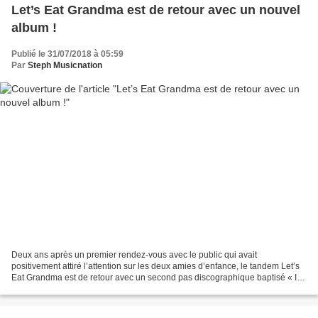
Let’s Eat Grandma est de retour avec un nouvel
album !
Publié le 31/07/2018 à 05:59
Par
Steph Musicnation
Deux ans après un premier rendez-vous avec le public qui avait
positivement attiré l’attention sur les deux amies d’enfance, le tandem Let’s
Eat Grandma est de retour avec un second pas discographique baptisé « I’m
All Ears ». Rosa Walton et Jenny Hollingworth...