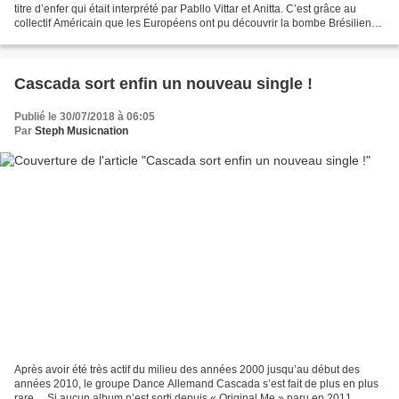
titre d’enfer qui était interprété par Pabllo Vittar et Anitta. C’est grâce au
collectif Américain que les Européens ont pu découvrir la bombe Brésilienne
âgée maintenant de 25 ans...
Cascada sort enfin un nouveau single !
Publié le 30/07/2018 à 06:05
Par
Steph Musicnation
Après avoir été très actif du milieu des années 2000 jusqu’au début des
années 2010, le groupe Dance Allemand Cascada s’est fait de plus en plus
rare… Si aucun album n’est sorti depuis « Original Me » paru en 2011,