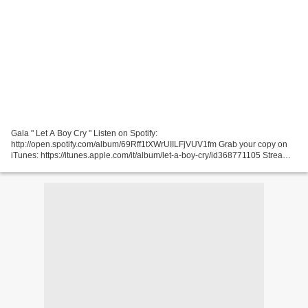
Gala " Let A Boy Cry " Listen on Spotify:
http://open.spotify.com/album/69Rff1tXWrUIILFjVUV1fm Grab your copy on
iTunes: https://itunes.apple.com/it/album/let-a-boy-cry/id368771105 Stream
more DIY music here: ... Vengaboys " We Like To Party ! " Official...