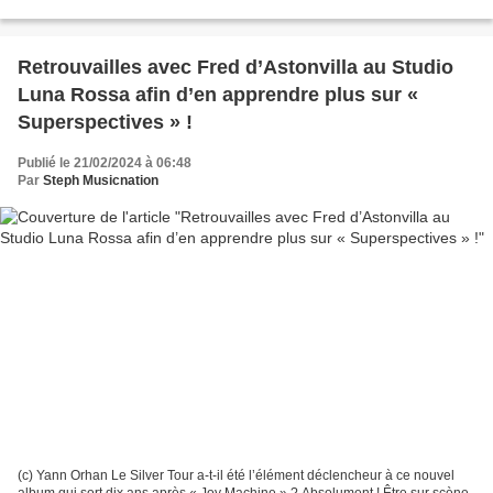
basse pour d’autres artistes mais...
Retrouvailles avec Fred d’Astonvilla au Studio
Luna Rossa afin d’en apprendre plus sur «
Superspectives » !
Publié le 21/02/2024 à 06:48
Par
Steph Musicnation
(c) Yann Orhan Le Silver Tour a-t-il été l’élément déclencheur à ce nouvel
album qui sort dix ans après « Joy Machine » ? Absolument ! Être sur scène,