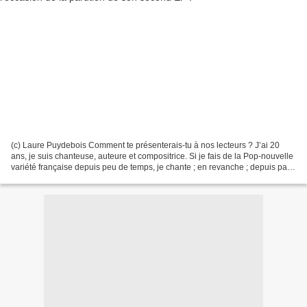
(c) Laure Puydebois Comment te présenterais-tu à nos lecteurs ? J’ai 20
ans, je suis chanteuse, auteure et compositrice. Si je fais de la Pop-nouvelle
variété française depuis peu de temps, je chante ; en revanche ; depuis pas
mal d’années ; j’ai passé...