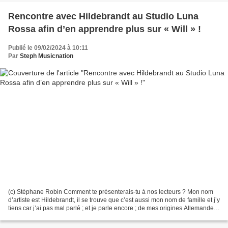
Rencontre avec Hildebrandt au Studio Luna
Rossa afin d’en apprendre plus sur « Will » !
Publié le 09/02/2024 à 10:11
Par
Steph Musicnation
(c) Stéphane Robin Comment te présenterais-tu à nos lecteurs ? Mon nom
d’artiste est Hildebrandt, il se trouve que c’est aussi mon nom de famille et j’y
tiens car j’ai pas mal parlé ; et je parle encore ; de mes origines Allemandes
et de l’histoire de...