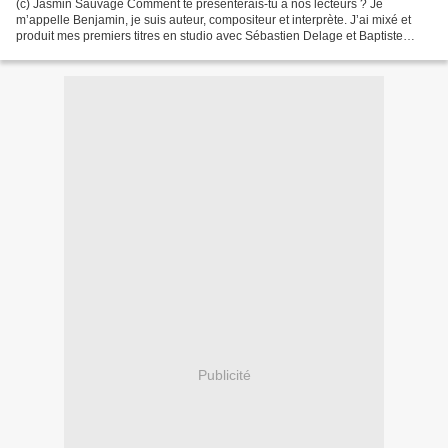
(c) Jasmin Sauvage Comment te présenterais-tu à nos lecteurs ? Je
m’appelle Benjamin, je suis auteur, compositeur et interprète. J’ai mixé et
produit mes premiers titres en studio avec Sébastien Delage et Baptiste
Leroy ; je bosse avec de super personnes...
Publicité