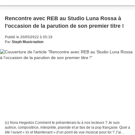
Auparavant, dans « mon autre vie »,...
Rencontre avec REB au Studio Luna Rossa à
l’occasion de la parution de son premier titre !
Publié le 20/05/2022 à 05:18
Par
Steph Musicnation
(c) Nora Hegedüs Comment te présenterais-tu à nos lecteurs ? Je suis
autrice, compositrice, interprète, pianiste et je fais de la pop française. Quel a
été l’avant « Ici et Maintenant » d’un point de vue musical pour toi ? J’ai