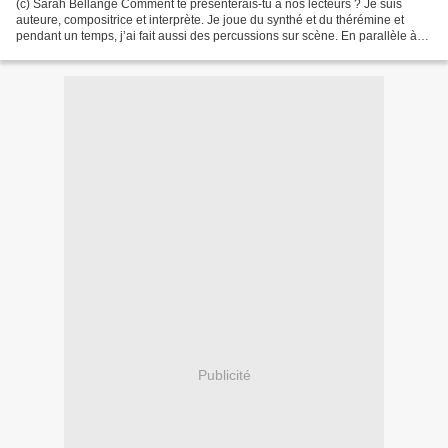
(c) Sarah Bellange Comment te présenterais-tu à nos lecteurs ? Je suis
auteure, compositrice et interprète. Je joue du synthé et du thérémine et
pendant un temps, j’ai fait aussi des percussions sur scène. En parallèle à
mon projet musical, depuis quelques...
Publicité