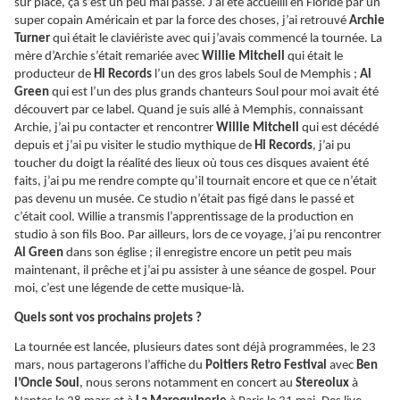
sur place, ça s’est un peu mal passé. J’ai été accueilli en Floride par un
super copain Américain et par la force des choses, j’ai retrouvé
Archie
Turner
qui était le claviériste avec qui j’avais commencé la tournée. La
mère d’Archie s’était remariée avec
Willie Mitchell
qui était le
producteur de
Hi Records
l’un des gros labels Soul de Memphis ;
Al
Green
qui est l’un des plus grands chanteurs Soul pour moi avait été
découvert par ce label. Quand je suis allé à Memphis, connaissant
Archie, j’ai pu contacter et rencontrer
Willie Mitchell
qui est décédé
depuis et j’ai pu visiter le studio mythique de
Hi Records
, j’ai pu
toucher du doigt la réalité des lieux où tous ces disques avaient été
faits, j’ai pu me rendre compte qu’il tournait encore et que ce n’était
pas devenu un musée. Ce studio n’était pas figé dans le passé et
c’était cool. Willie a transmis l’apprentissage de la production en
studio à son fils Boo. Par ailleurs, lors de ce voyage, j’ai pu rencontrer
Al Green
dans son église ; il enregistre encore un petit peu mais
maintenant, il prêche et j’ai pu assister à une séance de gospel. Pour
moi, c’est une légende de cette musique-là.
Quels sont vos prochains projets ?
La tournée est lancée, plusieurs dates sont déjà programmées, le 23
mars, nous partagerons l’affiche du
Poitiers Retro Festival
avec
Ben
l’Oncle Soul
, nous serons notamment en concert au
Stereolux
à