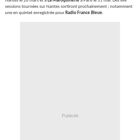
Nantes le 28 mars et à
La Maroquinerie
à Paris le 31 mai. Des live
sessions tournées sur Nantes sortiront prochainement ; notamment
une en quintet enregistrée pour
Radio France Bleue
.
Publicité