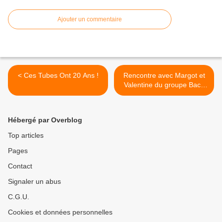
Ajouter un commentaire
< Ces Tubes Ont 20 Ans !
Rencontre avec Margot et
Valentine du groupe Back
and Forth au Studio Luna
Rossa à l’occasion de la
parution de « Time
Hébergé par Overblog
Whispers » ! >
Top articles
Pages
Contact
Signaler un abus
C.G.U.
Cookies et données personnelles