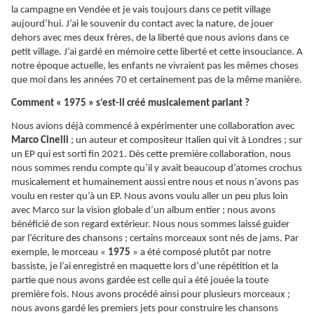
la campagne en Vendée et je vais toujours dans ce petit village
aujourd’hui. J’ai le souvenir du contact avec la nature, de jouer
dehors avec mes deux frères, de la liberté que nous avions dans ce
petit village. J’ai gardé en mémoire cette liberté et cette insouciance. A
notre époque actuelle, les enfants ne vivraient pas les mêmes choses
que moi dans les années 70 et certainement pas de la même manière.
Comment « 1975 » s’est-il créé musicalement parlant ?
Nous avions déjà commencé à expérimenter une collaboration avec
Marco Cinelli
; un auteur et compositeur Italien qui vit à Londres ; sur
un EP qui est sorti fin 2021. Dès cette première collaboration, nous
nous sommes rendu compte qu’il y avait beaucoup d’atomes crochus
musicalement et humainement aussi entre nous et nous n’avons pas
voulu en rester qu’à un EP. Nous avons voulu aller un peu plus loin
avec Marco sur la vision globale d’un album entier ; nous avons
bénéficié de son regard extérieur. Nous nous sommes laissé guider
par l’écriture des chansons ; certains morceaux sont nés de jams. Par
exemple, le morceau «
1975
» a été composé plutôt par notre
bassiste, je l’ai enregistré en maquette lors d’une répétition et la
partie que nous avons gardée est celle qui a été jouée la toute
première fois. Nous avons procédé ainsi pour plusieurs morceaux ;
nous avons gardé les premiers jets pour construire les chansons