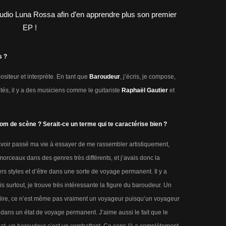
s ?
siteur et interprète. En tant que
Baroudeur
, j’écris, je compose,
és, il y a des musiciens comme le guitariste
Raphaël Gautier
et
m de scène ? Serait-ce un terme qui te caractérise bien ?
d’avoir passé ma vie à essayer de me rassembler artistiquement,
rceaux dans des genres très différents, et j’avais donc la
s styles et d’être dans une sorte de voyage permanent. Il y a
s surtout, je trouve très intéressante la figure du baroudeur. Un
i dire, ce n’est même pas vraiment un voyageur puisqu’un voyageur
 dans un état de voyage permanent. J’aime aussi le fait que le