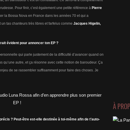
at, un baroudeur c’est un combattant. Ce sens-là a complètement
rudesse. Pour finir, c’est également une petite référence à
Pierre
er la Bossa Nova en France dans les années 70 et qui a
t un tas chanteurs très libres et farfelus comme
Jacques Higelin,
xtrait évident pour annoncer ton EP ?
ersonnelle qui parle justement de la difficulté d’avancer quand on
us qu’une autre, et ça résonne avec cette notion de baroudeur. Ça
 l’enjeu de se rassembler suffisamment pour faire des choses. Je
À PRO
récis ? Peut-être est-elle destinée à toi-même afin de t’auto-