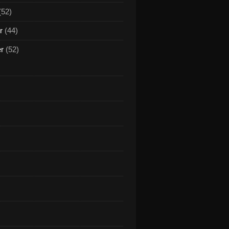
(52)
r
(44)
er
(52)