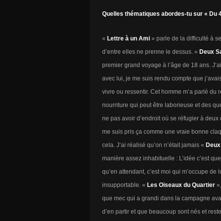
Quelles thématiques abordes-tu sur « Du 
«
Lettre à un Ami
» parle de la difficulté à
d’entre elles ne prenne le dessus. «
Deux Sa
premier grand voyage à l’âge de 18 ans. J’ai
avec lui, je me suis rendu compte que j’av
vivre ou ressentir. Cet homme m’a parlé du re
nourriture qui peut être laborieuse et des ques
ne pas avoir d’endroit où se réfugier à deux
me suis pris ça comme une vraie bonne claqu
cela. J’ai réalisé qu’on n’était jamais «
Deux
manière assez inhabituelle : L’idée c’est qu
qu’en attendant, c’est moi qui m’occupe de l
insupportable. «
Les Oiseaux du Quartier
»
que mec qui a grandi dans la campagne avant d
d’en partir et que beaucoup sont nés et rest