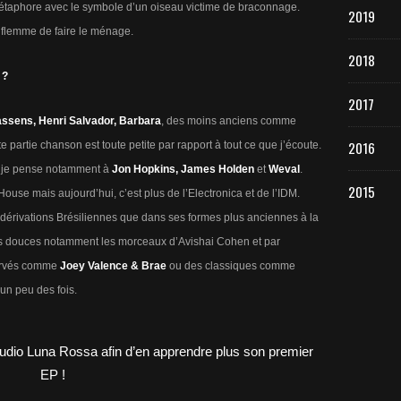
métaphore avec le symbole d’un oiseau victime de braconnage.
2019
 flemme de faire le ménage.
2018
 ?
2017
ssens, Henri Salvador, Barbara
, des moins anciens comme
2016
te partie chanson est toute petite par rapport à tout ce que j’écoute.
 ; je pense notamment à
Jon Hopkins, James Holden
et
Weval
.
2015
ouse mais aujourd’hui, c’est plus de l’Electronica et de l’IDM.
dérivations Brésiliennes que dans ses formes plus anciennes à la
rès douces notamment les morceaux d’Avishai Cohen et par
nervés comme
Joey Valence & Brae
ou des classiques comme
un peu des fois.