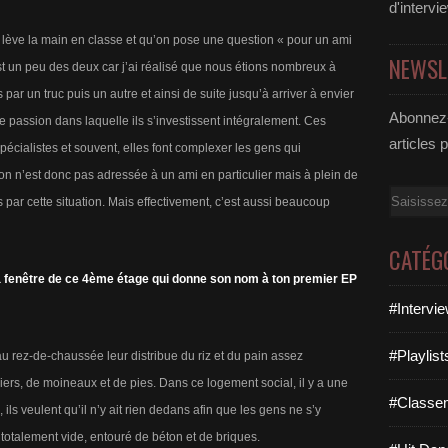
d'intervi
ève la main en classe et qu’on pose une question « pour un ami
NEWSL
’est un peu des deux car j’ai réalisé que nous étions nombreux à
és par un truc puis un autre et ainsi de suite jusqu’à arriver à envier
Abonnez-
e passion dans laquelle ils s’investissent intégralement. Ces
articles 
écialistes et souvent, elles font complexer les gens qui
on n’est donc pas adressée à un ami en particulier mais à plein de
Email
par cette situation. Mais effectivement, c’est aussi beaucoup
CATÉG
a fenêtre de ce 4ème étage qui donne son nom à ton premier EP
#Intervi
#Playlis
au rez-de-chaussée leur distribue du riz et du pain assez
iers, de moineaux et de pies. Dans ce logement social, il y a une
#Classe
 ils veulent qu’il n’y ait rien dedans afin que les gens ne s’y
 totalement vide, entouré de béton et de briques.