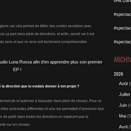
#Hit Dan
#spectac
ièglerie car cela permet de titiller des cordes sensibles avec
#spectac
ar ça part dans plein de directions, et enfin, sensé car il est
#spectac
du sens et que ce sens soit facilement compréhensible.
ARCHI
2026
Août
(
 la direction que tu voulais donner à ton projet ?
Juillet
justement de m’autoriser à barouder dans plein de choses. Pour ce
Juin
(
 elles sont toutes différentes et cela me permettait d’annoncer tout
Mai
(5
re de partir dans toutes les directions en espérant que la
rte sur les choses.
Avril
(