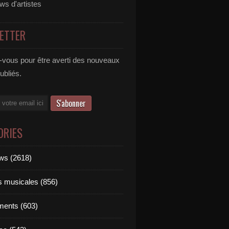
ews d'artistes
ETTER
vous pour être averti des nouveaux
publiés.
ORIES
ews (2618)
ts musicales (856)
ments (603)