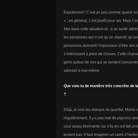
Exactement ! C’est un peu comme quand on l
» ; en général, c’est plutôt pour soi. Mais c
être dans cette situation-là ; à se sentir attir
les personnes qui n’ont qu’un objectif, qu’un
personnes donnent l’impression d’être des sp
s’intéressent à plein de choses. Cette chans
gens autour de moi qui se sentent concernés 
adressé à moi-même.
Que vois-tu de manière très concrète de l
?
Déjà, je vois les oiseaux du quartier, Momo 
régulièrement. Il y a pas mal de pigeons ram
cour assez étonnante car s’ils en ont fait une,
posent pas. Il faut imaginer un carré d’herbe