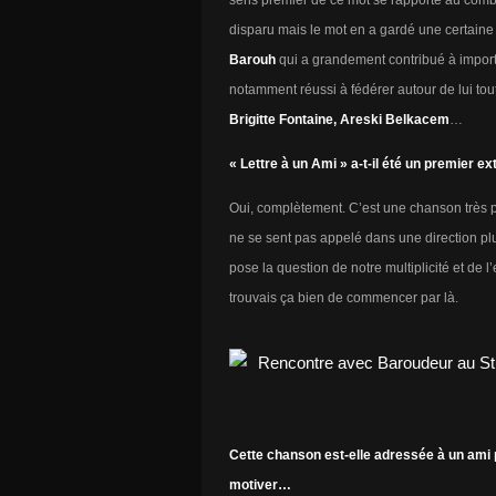
sens premier de ce mot se rapporte au comb
disparu mais le mot en a gardé une certaine 
Barouh
qui a grandement contribué à import
notamment réussi à fédérer autour de lui tou
Brigitte Fontaine, Areski Belkacem
…
« Lettre à un Ami » a-t-il été un premier e
Oui, complètement. C’est une chanson très p
ne se sent pas appelé dans une direction pl
pose la question de notre multiplicité et de
trouvais ça bien de commencer par là.
Cette chanson est-elle adressée à un ami p
motiver…