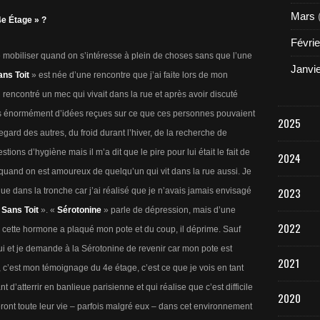
Mars
4e Étage » ?
Févrie
 se mobiliser quand on s’intéresse à plein de choses sans que l’une
Janvi
ns Toit
» est née d’une rencontre que j’ai faite lors de mon
 rencontré un mec qui vivait dans la rue et après avoir discuté
ais énormément d’idées reçues sur ce que ces personnes pouvaient
2025
gard des autres, du froid durant l’hiver, de la recherche de
tions d’hygiène mais il m’a dit que le pire pour lui était le fait de
2024
 quand on est amoureux de quelqu’un qui vit dans la rue aussi. Je
2023
e dans la tronche car j’ai réalisé que je n’avais jamais envisagé
 Sans Toit
». «
Sérotonine
» parle de dépression, mais d’une
2022
e cette hormone a plaqué mon pote et du coup, il déprime. Sauf
ui et je demande à la Sérotonine de revenir car mon pote est
2021
, c’est mon témoignage du 4e étage, c’est ce que je vois en tant
’atterrir en banlieue parisienne et qui réalise que c’est difficile
2020
eront toute leur vie – parfois malgré eux – dans cet environnement