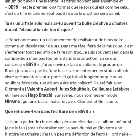
album doit avoir une identité, les titres doivent aller ensemble et
«
BB98
» est le premier long format que je sors qui est comme cela…
c’est un film et cela ne veut pas dire que le prochain sera pareil.
Tu es un artiste solo mais as-tu ouvert ta bulle créative à d’autres
durant l’élaboration de ton disque ?
Je fonctionne avec un raisonnement de réalisateur de films voire
comme un dessinateur de BD. Dans ma tête, faire de la musique, c’est
s’enfermer tout seul afin de faire son truc. Je suis souvent seul dans la
composition mais pas toujours dans la production. En ce qui
concerne «
BB98
», j’ai eu envie de faire un album de groupe de
Rock ; je voulais partir d’une base live, m’enfermer en studio afin de
vivre une aventure entre potes et ça faisait longtemps que nous
voulions faire cela. Cet album a été très collectif, il a été fait avec
Clément et Valentin Aubert, Jules Schultheis, Guillaume Lefebvre
et l’ingé son
Hugo Bracchi
. Sur scène, nous sommes en mode
Nirvana
; guitare, basse, batterie ; avec Clément et Guillaume.
Que retrouve-t-on dans l’écriture de « BB98 » ?
J’ai voulu parler de choses plus personnelles dans cet album même si
je ne le fais jamais frontalement. Je pars du réel et j’invente une
histoire imaginaire ; c’est un peu ma définition de l’extra « ordinaire »