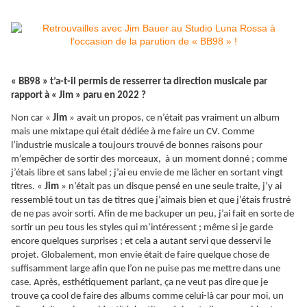
« BB98 » t’a-t-il permis de resserrer ta direction musicale par
rapport à « Jim » paru en 2022 ?
Non car «
Jim
» avait un propos, ce n’était pas vraiment un album
mais une mixtape qui était dédiée à me faire un CV. Comme
l’industrie musicale a toujours trouvé de bonnes raisons pour
m’empêcher de sortir des morceaux, à un moment donné ; comme
j’étais libre et sans label ; j’ai eu envie de me lâcher en sortant vingt
titres. «
Jim
» n’était pas un disque pensé en une seule traite, j’y ai
ressemblé tout un tas de titres que j’aimais bien et que j’étais frustré
de ne pas avoir sorti. Afin de me backuper un peu, j’ai fait en sorte de
sortir un peu tous les styles qui m’intéressent ; même si je garde
encore quelques surprises ; et cela a autant servi que desservi le
projet. Globalement, mon envie était de faire quelque chose de
suffisamment large afin que l’on ne puise pas me mettre dans une
case. Après, esthétiquement parlant, ça ne veut pas dire que je
trouve ça cool de faire des albums comme celui-là car pour moi, un