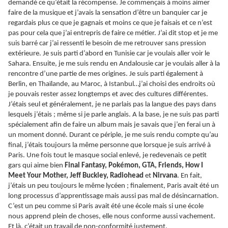
demandé ce qu’était la récompense. Je commençais à moins aimer
faire de la musique et j’avais la sensation d’être un banquier car je
regardais plus ce que je gagnais et moins ce que je faisais et ce n’est
pas pour cela que j’ai entrepris de faire ce métier. J’ai dit stop et je me
suis barré car j’ai ressenti le besoin de me retrouver sans pression
extérieure. Je suis parti d’abord en Tunisie car je voulais aller voir le
Sahara. Ensuite, je me suis rendu en Andalousie car je voulais aller à la
rencontre d’une partie de mes origines. Je suis parti également à
Berlin, en Thaïlande, au Maroc, à Istanbul…j’ai choisi des endroits où
je pouvais rester assez longtemps et avec des cultures différentes.
J’étais seul et généralement, je ne parlais pas la langue des pays dans
lesquels j’étais ; même si je parle anglais. A la base, je ne suis pas parti
spécialement afin de faire un album mais je savais que j’en ferai un à
un moment donné. Durant ce périple, je me suis rendu compte qu’au
final, j’étais toujours la même personne que lorsque je suis arrivé à
Paris. Une fois tout le masque social enlevé, je redevenais ce petit
gars qui aime bien
Final Fantasy, Pokémon, GTA, Friends, How I
Meet Your Mother, Jeff Buckley, Radiohead
et
Nirvana
. En fait,
j’étais un peu toujours le même lycéen ; finalement, Paris avait été un
long processus d’apprentissage mais aussi pas mal de désincarnation.
C’est un peu comme si Paris avait été une école mais si une école
nous apprend plein de choses, elle nous conforme aussi vachement.
Et là, c’était un travail de non-conformité justement.