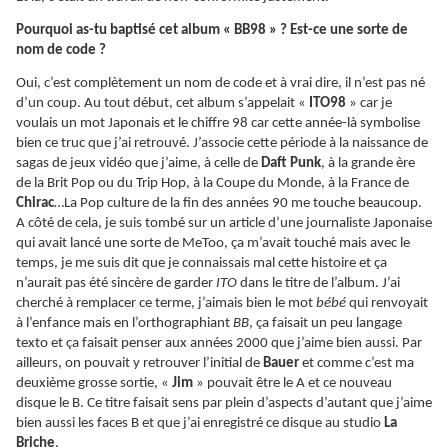
Pourquoi as-tu baptisé cet album « BB98 » ? Est-ce une sorte de
nom de code ?
Oui, c’est complètement un nom de code et à vrai dire, il n’est pas né
d’un coup. Au tout début, cet album s’appelait «
ITO98
» car je
voulais un mot Japonais et le chiffre 98 car cette année-là symbolise
bien ce truc que j’ai retrouvé. J’associe cette période à la naissance de
sagas de jeux vidéo que j’aime, à celle de
Daft Punk
, à la grande ère
de la Brit Pop ou du Trip Hop, à la Coupe du Monde, à la France de
Chirac
…La Pop culture de la fin des années 90 me touche beaucoup.
A côté de cela, je suis tombé sur un article d’une journaliste Japonaise
qui avait lancé une sorte de MeToo, ça m’avait touché mais avec le
temps, je me suis dit que je connaissais mal cette histoire et ça
n’aurait pas été sincère de garder
ITO
dans le titre de l’album. J’ai
cherché à remplacer ce terme, j’aimais bien le mot
bébé
qui renvoyait
à l’enfance mais en l’orthographiant
BB
, ça faisait un peu langage
texto et ça faisait penser aux années 2000 que j’aime bien aussi. Par
ailleurs, on pouvait y retrouver l’initial de
Bauer
et comme c’est ma
deuxième grosse sortie, «
Jim
» pouvait être le A et ce nouveau
disque le B. Ce titre faisait sens par plein d’aspects d’autant que j’aime
bien aussi les faces B et que j’ai enregistré ce disque au studio
La
Briche
.