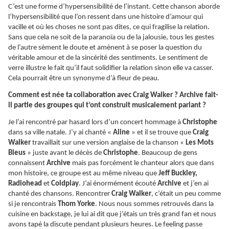
C’est une forme d’hypersensibilité de l’instant. Cette chanson aborde
l’hypersensibilité que l’on ressent dans une histoire d’amour qui
vacille et où les choses ne sont pas dites, ce qui fragilise la relation.
Sans que cela ne soit de la paranoïa ou de la jalousie, tous les gestes
de l’autre sèment le doute et amènent à se poser la question du
véritable amour et de la sincérité des sentiments. Le sentiment de
verre illustre le fait qu’il faut solidifier la relation sinon elle va casser.
Cela pourrait être un synonyme d’à fleur de peau.
Comment est née ta collaboration avec Craig Walker ? Archive fait-
il partie des groupes qui t’ont construit musicalement parlant ?
Je l’ai rencontré par hasard lors d’un concert hommage à
Christophe
dans sa ville natale. J’y ai chanté «
Aline
» et il se trouve que
Craig
Walker
travaillait sur une version anglaise de la chanson «
Les Mots
Bleus
» juste avant le décès de
Christophe
. Beaucoup de gens
connaissent
Archive
mais pas forcément le chanteur alors que dans
mon histoire, ce groupe est au même niveau que
Jeff Buckley,
Radiohead
et
Coldplay
. J’ai énormément écouté
Archive
et j’en ai
chanté des chansons. Rencontrer
Craig Walker
, c’était un peu comme
si je rencontrais
Thom Yorke
. Nous nous sommes retrouvés dans la
cuisine en backstage, je lui ai dit que j’étais un très grand fan et nous
avons tapé la discute pendant plusieurs heures. Le feeling passe