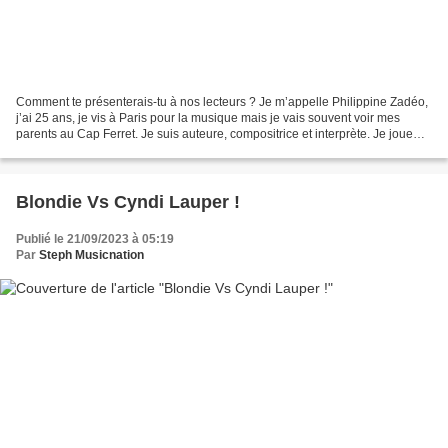
Comment te présenterais-tu à nos lecteurs ? Je m’appelle Philippine Zadéo,
j’ai 25 ans, je vis à Paris pour la musique mais je vais souvent voir mes
parents au Cap Ferret. Je suis auteure, compositrice et interprète. Je joue
principalement du piano mais...
Blondie Vs Cyndi Lauper !
Publié le 21/09/2023 à 05:19
Par
Steph Musicnation