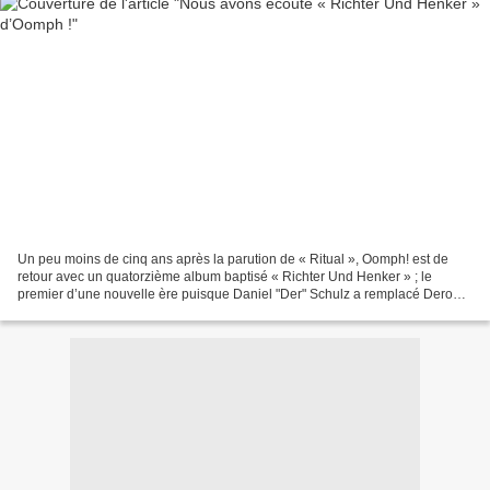
Un peu moins de cinq ans après la parution de « Ritual », Oomph! est de
retour avec un quatorzième album baptisé « Richter Und Henker » ; le
premier d’une nouvelle ère puisque Daniel "Der" Schulz a remplacé Dero
Goi à la voix lead. Crap et Flux ont eu...