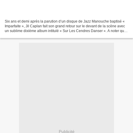
Six ans et demi après la parution d’un disque de Jazz Manouche baptisé «
Imparfaite », Jil Caplan fait son grand retour sur le devant de la scène avec
un sublime dixième album intitulé « Sur Les Cendres Danser ». A noter que
Jil Caplan est loin d’être...
Publicité