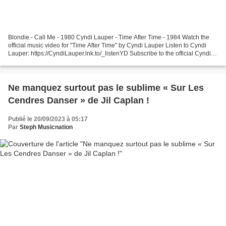
Blondie - Call Me - 1980 Cyndi Lauper - Time After Time - 1984 Watch the
official music video for "Time After Time" by Cyndi Lauper Listen to Cyndi
Lauper: https://CyndiLauper.lnk.to/_listenYD Subscribe to the official Cyndi
Lauper YouTube channel: ... Blondie...
Ne manquez surtout pas le sublime « Sur Les
Cendres Danser » de Jil Caplan !
Publié le 20/09/2023 à 05:17
Par
Steph Musicnation