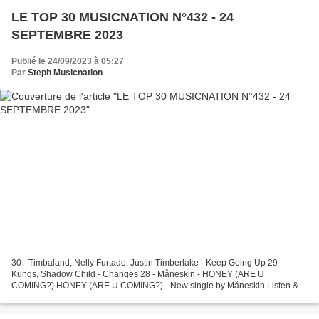
LE TOP 30 MUSICNATION N°432 - 24
SEPTEMBRE 2023
Publié le 24/09/2023 à 05:27
Par
Steph Musicnation
30 - Timbaland, Nelly Furtado, Justin Timberlake - Keep Going Up 29 -
Kungs, Shadow Child - Changes 28 - Måneskin - HONEY (ARE U
COMING?) HONEY (ARE U COMING?) - New single by Måneskin Listen &
Download: https://smi.lnk.to/mnsk An Exit Music Management...