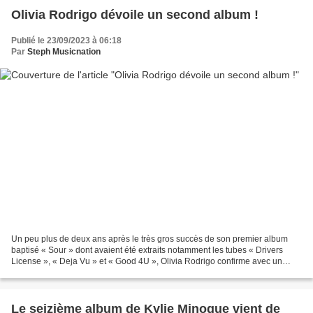
Olivia Rodrigo dévoile un second album !
Publié le 23/09/2023 à 06:18
Par
Steph Musicnation
Un peu plus de deux ans après le très gros succès de son premier album
baptisé « Sour » dont avaient été extraits notamment les tubes « Drivers
License », « Deja Vu » et « Good 4U », Olivia Rodrigo confirme avec un
second long format intitulé « Guts »...
Le seizième album de Kylie Minogue vient de