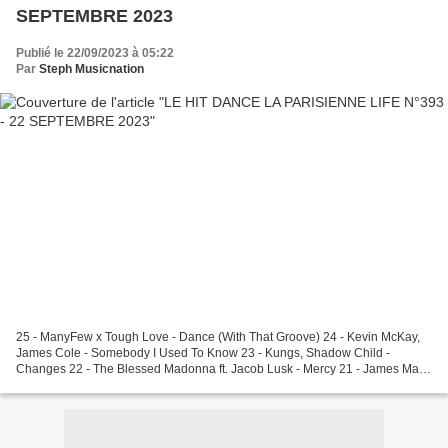
SEPTEMBRE 2023
Publié le 22/09/2023 à 05:22
Par
Steph Musicnation
25 - ManyFew x Tough Love - Dance (With That Groove) 24 - Kevin McKay,
James Cole - Somebody I Used To Know 23 - Kungs, Shadow Child -
Changes 22 - The Blessed Madonna ft. Jacob Lusk - Mercy 21 - James Mac
& Vall ft. Rosalie - The Boy Is Mine 20...