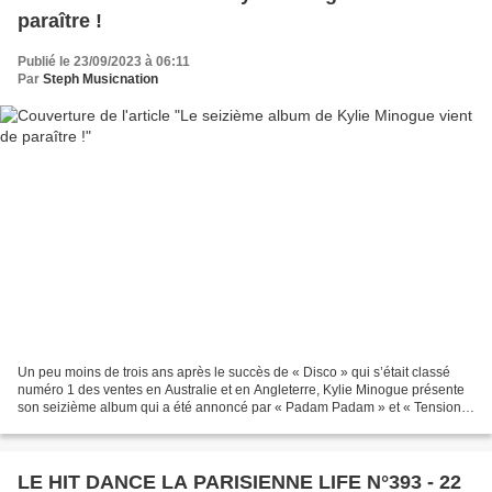
paraître !
Publié le 23/09/2023 à 06:11
Par
Steph Musicnation
Un peu moins de trois ans après le succès de « Disco » qui s’était classé
numéro 1 des ventes en Australie et en Angleterre, Kylie Minogue présente
son seizième album qui a été annoncé par « Padam Padam » et « Tension »
qui donne son nom au disque qui...
LE HIT DANCE LA PARISIENNE LIFE N°393 - 22