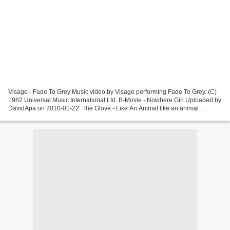
Visage - Fade To Grey Music video by Visage performing Fade To Grey. (C)
1982 Universal Music International Ltd. B-Movie - Nowhere Girl Uploaded by
DavidApa on 2010-01-22. The Glove - Like An Animal like an animal
Blancmange - Living On The Ceiling Blancmange...