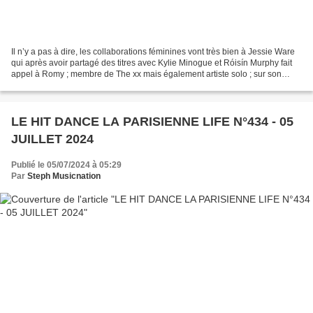
Il n’y a pas à dire, les collaborations féminines vont très bien à Jessie Ware
qui après avoir partagé des titres avec Kylie Minogue et Róisín Murphy fait
appel à Romy ; membre de The xx mais également artiste solo ; sur son
dernier titre en date baptisé...
LE HIT DANCE LA PARISIENNE LIFE N°434 - 05
JUILLET 2024
Publié le 05/07/2024 à 05:29
Par
Steph Musicnation