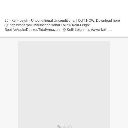
25 - Kelli-Leigh - Unconditional Unconditional | OUT NOW: Download here
👉 https://onerpm.link/unconditional Follow Kelli-Leigh:
Spotify/Apple/Deezer/Tidal/Amazon - @ Kelli-Leigh http://www.kelli-
leigh.com Follow Kelli-Leigh: ... 24 - Günther - Shut Up...
Publicité