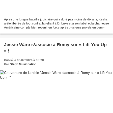
Après une longue bataille judiciaire qui a duré pas moins de dix ans, Kesha
a été libérée de tout contrat la reliant à Dr Luke et à son label et la chanteuse
Américaine compte bien revenir en force après plusieurs projets en demi-
teinte. Un peu plus d’un...
Jessie Ware s’associe à Romy sur « Lift You Up
» !
Publié le 06/07/2024 à 05:28
Par
Steph Musicnation