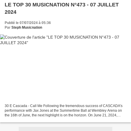
LE TOP 30 MUSICNATION N°473 - 07 JUILLET
2024
Publié le 07/07/2024 à 05:36
Par
Steph Musicnation
30 E Cascada - Call Me Following the tremendous success of CASCADA's
performance with Jax Jones at the Summertime Ball at Wembley Arena on
the 16th of June, the next highlight is on the horizon. On June 21, 2024,
Cascada 29 E Paris Hilton ft. Rina Sawayama...