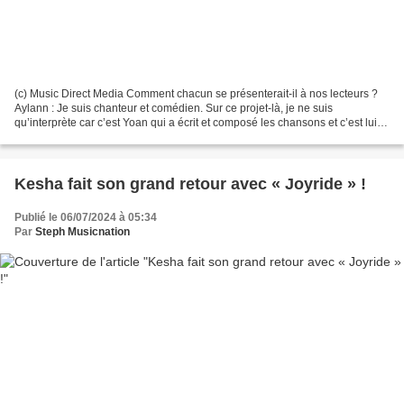
(c) Music Direct Media Comment chacun se présenterait-il à nos lecteurs ?
Aylann : Je suis chanteur et comédien. Sur ce projet-là, je ne suis
qu’interprète car c’est Yoan qui a écrit et composé les chansons et c’est lui
qui m’a proposé de les chanter...
Kesha fait son grand retour avec « Joyride » !
Publié le 06/07/2024 à 05:34
Par
Steph Musicnation