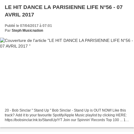
LE HIT DANCE LA PARISIENNE LIFE N°56 - 07
AVRIL 2017
Publié le 07/04/2017 à 07:01
Par
Steph Musicnation
20 - Bob Sinclar " Stand Up " Bob Sinclar - Stand Up is OUT NOW! Like this
track? Add it to your favourite Spotify/Apple Music playlist by clicking HERE:
https://bobsinclar.lnk.to/StandUp!YT Join our Spinnin' Records Top 100 ... 19
- Oxia " Domino rework...