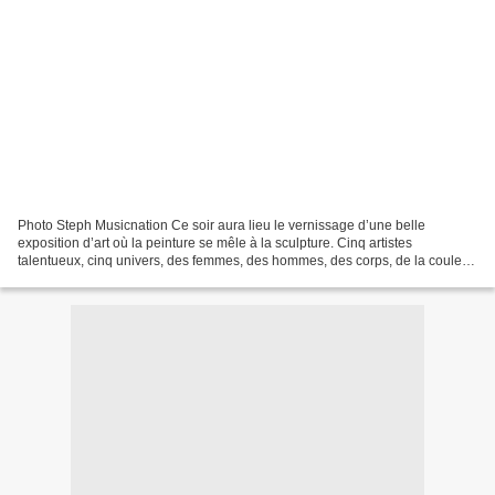
Photo Steph Musicnation Ce soir aura lieu le vernissage d’une belle
exposition d’art où la peinture se mêle à la sculpture. Cinq artistes
talentueux, cinq univers, des femmes, des hommes, des corps, de la couleur,
de quoi attirer l’œil et séduire les...