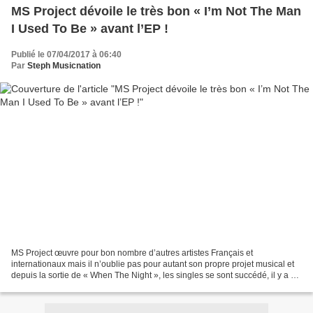
MS Project dévoile le très bon « I’m Not The Man
I Used To Be » avant l’EP !
Publié le 07/04/2017 à 06:40
Par
Steph Musicnation
MS Project œuvre pour bon nombre d’autres artistes Français et
internationaux mais il n’oublie pas pour autant son propre projet musical et
depuis la sortie de « When The Night », les singles se sont succédé, il y a eu
« Club Song-Are You Ready ? », «...