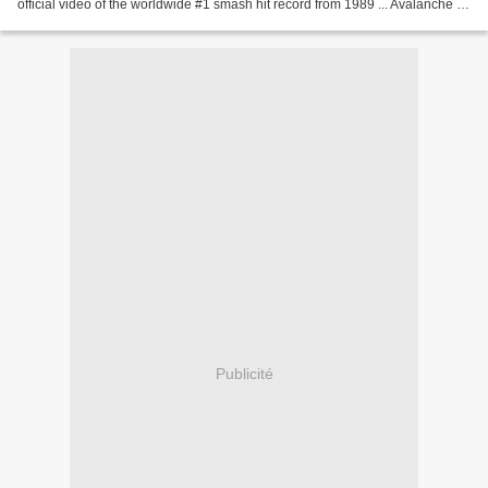
official video of the worldwide #1 smash hit record from 1989 ... Avalanche -
Johnny, Johnny Come Home Provided...
Publicité