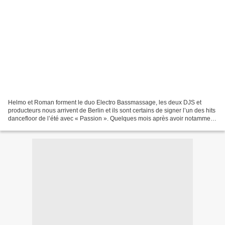
Helmo et Roman forment le duo Electro Bassmassage, les deux DJS et
producteurs nous arrivent de Berlin et ils sont certains de signer l’un des hits
dancefloor de l’été avec « Passion ». Quelques mois après avoir notamment
repris le mythique « Mad World...