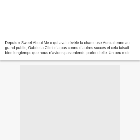
Depuis « Sweet About Me » qui avait révélé la chanteuse Australienne au
grand public, Gabriella Cilmi n’a pas connu d’autres succès et cela faisait
bien longtemps que nous n’avions pas entendu parler d’elle. Un peu moins
de sept ans après un EP baptisé...