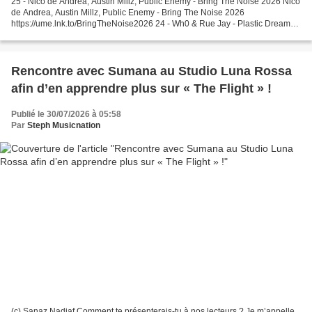
25 - Nico de Andrea, Austin Millz, Public Enemy - Bring The Noise 2026 Nico
de Andrea, Austin Millz, Public Enemy - Bring The Noise 2026
https://ume.lnk.to/BringTheNoise2026 24 - Wh0 & Rue Jay - Plastic Dreams
Provided to YouTube by Kontor New Media GmbH...
Rencontre avec Sumana au Studio Luna Rossa
afin d’en apprendre plus sur « The Flight » !
Publié le 30/07/2026 à 05:58
Par
Steph Musicnation
(c) Sanaz Nadjaf Comment te présenterais-tu à nos lecteurs ? Je m’appelle