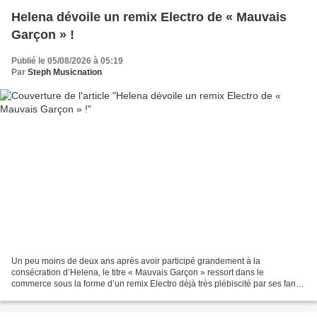
Helena dévoile un remix Electro de « Mauvais
Garçon » !
Publié le 05/08/2026 à 05:19
Par
Steph Musicnation
Un peu moins de deux ans après avoir participé grandement à la
consécration d’Helena, le titre « Mauvais Garçon » ressort dans le
commerce sous la forme d’un remix Electro déjà très plébiscité par ses fans
sur les réseaux et en live. C’est un véritable...