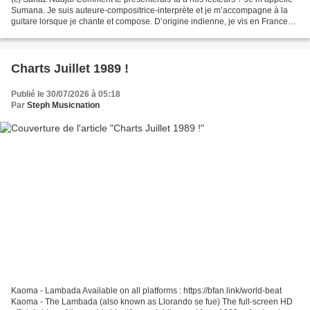
Sumana. Je suis auteure-compositrice-interprète et je m’accompagne à la
guitare lorsque je chante et compose. D’origine indienne, je vis en France
depuis une quinzaine d’années....
Charts Juillet 1989 !
Publié le 30/07/2026 à 05:18
Par
Steph Musicnation
Kaoma - Lambada Available on all platforms : https://bfan.link/world-beat
Kaoma - The Lambada (also known as Llorando se fue) The full-screen HD