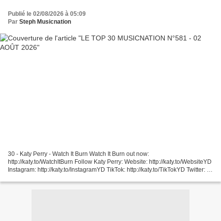
Publié le 02/08/2026 à 05:09
Par
Steph Musicnation
30 - Katy Perry - Watch It Burn Watch It Burn out now:
http://katy.to/WatchItBurn Follow Katy Perry: Website: http://katy.to/WebsiteYD
Instagram: http://katy.to/InstagramYD TikTok: http://katy.to/TikTokYD Twitter: ...
29 - Vernis Rouge & Mattyeux - J'Te...