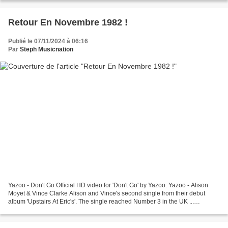
Retour En Novembre 1982 !
Publié le 07/11/2024 à 06:16
Par
Steph Musicnation
Yazoo - Don't Go Official HD video for 'Don't Go' by Yazoo. Yazoo - Alison
Moyet & Vince Clarke Alison and Vince's second single from their debut
album 'Upstairs At Eric's'. The single reached Number 3 in the UK ...
Imagination - Music And Lights Gli...