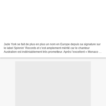
Jude York se fait de plus en plus un nom en Europe depuis sa signature sur
le label Spinnin’ Records et c’est amplement mérité car le chanteur
Australien est indéniablement très prometteur. Après l’excellent « Monaco »
qui a rythmé notre été, l’artiste...