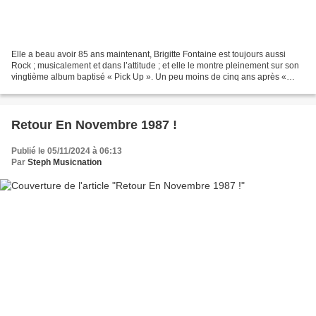
Elle a beau avoir 85 ans maintenant, Brigitte Fontaine est toujours aussi
Rock ; musicalement et dans l’attitude ; et elle le montre pleinement sur son
vingtième album baptisé « Pick Up ». Un peu moins de cinq ans après «
Terre Neuve », la chanteuse a...
Retour En Novembre 1987 !
Publié le 05/11/2024 à 06:13
Par
Steph Musicnation