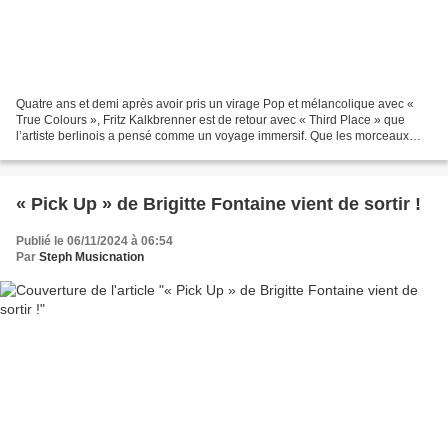
Quatre ans et demi après avoir pris un virage Pop et mélancolique avec «
True Colours », Fritz Kalkbrenner est de retour avec « Third Place » que
l’artiste berlinois a pensé comme un voyage immersif. Que les morceaux
soient chantés ; par le DJ et producteur...
« Pick Up » de Brigitte Fontaine vient de sortir !
Publié le 06/11/2024 à 06:54
Par
Steph Musicnation