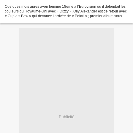
Quelques mois après avoir terminé 18ème à l’Eurovision où il défendait les
couleurs du Royaume-Uni avec « Dizzy », Olly Alexander est de retour avec
« Cupid’s Bow » qui devance l’arrivée de « Polari » ; premier album sous
son nom ; prévu pour le 07 février...
Publicité