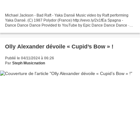
Michael Jackson - Bad Raft - Yaka Dansé Music video by Raft performing
Yaka Dansé. (C) 1987 Polydor (France) http://vevo.ly/2x1fEa Spagna -
Dance Dance Dance Provided to YouTube by Epic Dance Dance Dance ·
Spagna Dedicated To The Moon ℗ 1987 Sony Music...
Olly Alexander dévoile « Cupid’s Bow » !
Publié le 04/11/2024 à 06:26
Par
Steph Musicnation