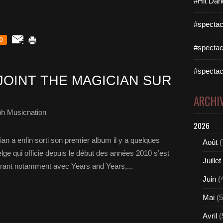
#Hit Dan
#spectac
0
#spectac
#spectac
JOINT THE MAGICIAN SUR
ARCHI
ph Musicnation
2026
an a enfin sorti son premier album il y a quelques
Août
(
elge qui officie depuis le début des années 2010 s’est
Juillet
borant notamment avec Years and Years,...
Juin
(
Mai
(5
Avril
(