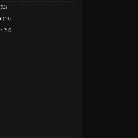
(52)
r
(44)
er
(52)