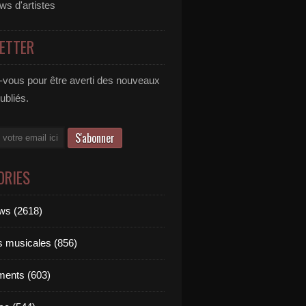
ews d'artistes
ETTER
vous pour être averti des nouveaux
publiés.
ORIES
ews (2618)
ts musicales (856)
ments (603)