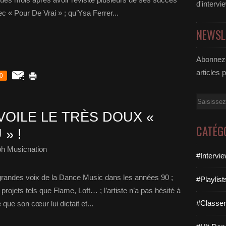
d'intervi
ec « Pour De Vrai » ; qu’Ysa Ferrer...
NEWSL
Abonnez-
articles 
0
Email
OILE LE TRÈS DOUX «
CATÉG
» !
ph Musicnation
#Intervi
 grandes voix de la Dance Music dans les années 90 ;
#Playlis
rojets tels que Flame, Loft… ; l’artiste n’a pas hésité à
#Classe
que son cœur lui dictait et...