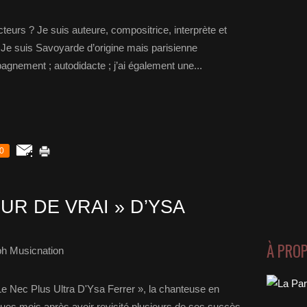
eurs ? Je suis auteure, compositrice, interprète et
. Je suis Savoyarde d’origine mais parisienne
agnement ; autodidacte ; j’ai également une...
0
R DE VRAI » D’YSA
À PRO
ph Musicnation
Le Nec Plus Ultra D'Ysa Ferrer », la chanteuse en
ques mois après avoir revisité plusieurs de ses succès