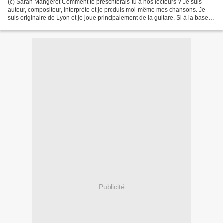
(c) Sarah Mangeret Comment te présenterais-tu à nos lecteurs ? Je suis
auteur, compositeur, interprète et je produis moi-même mes chansons. Je
suis originaire de Lyon et je joue principalement de la guitare. Si à la base,
je fais tout tout seul, j’ai...
Publicité