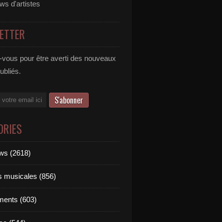
ews d'artistes
ETTER
vous pour être averti des nouveaux
publiés.
ORIES
ews (2618)
ts musicales (856)
ments (603)