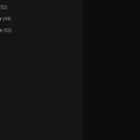
(52)
r
(44)
er
(52)