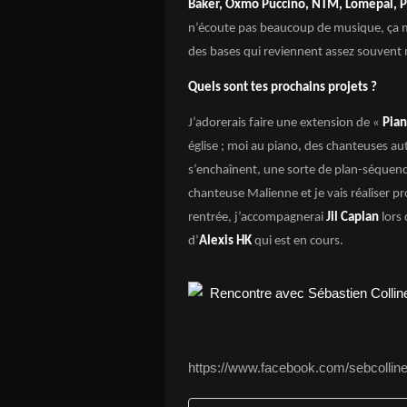
Baker, Oxmo Puccino, NTM, Lomepal, P
n’écoute pas beaucoup de musique, ça me f
des bases qui reviennent assez souvent 
Quels sont tes prochains projets ?
J’adorerais faire une extension de «
Pian
église ; moi au piano, des chanteuses au
s’enchaînent, une sorte de plan-séquence
chanteuse Malienne et je vais réaliser p
rentrée, j’accompagnerai
Jil Caplan
lors 
d’
Alexis HK
qui est en cours.
https://www.facebook.com/sebcolline