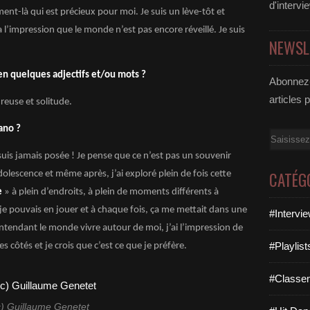
d'intervi
t-là qui est précieux pour moi. Je suis un lève-tôt et
 l’impression que le monde n’est pas encore réveillé. Je suis
NEWSL
n quelques adjectifs et/ou mots ?
Abonnez-
articles 
ureuse et solitude.
ano ?
Email
uis jamais posée ! Je pense que ce n’est pas un souvenir
CATÉG
lescence et même après, j’ai exploré plein de fois cette
e
» à plein d’endroits, à plein de moments différents à
 je pouvais en jouer et à chaque fois, ça me mettait dans une
#Intervi
entendant le monde vivre autour de moi, j’ai l’impression de
#Playlis
s côtés et je crois que c’est ce que je préfère.
#Classe
c) Guillaume Genetet