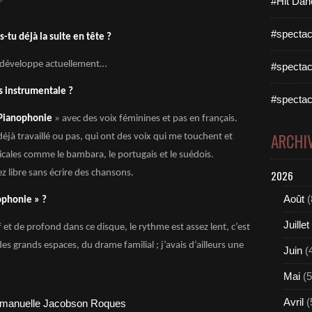
#Hit Dan
#spectac
-tu déjà la suite en tête ?
e développe actuellement…
#spectac
s instrumentale ?
#spectac
Pianophonie
» avec des voix féminines et pas en français.
ARCHI
 déjà travaillé ou pas, qui ont des voix qui me touchent et
cales comme le bambara, le portugais et le suédois.
ez libre sans écrire des chansons.
2026
Août
(
nophonie » ?
Juillet
 et de profond dans ce disque, le rythme est assez lent, c’est
des grands espaces, du drame familial ; j’avais d’ailleurs une
Juin
(
Mai
(5
Avril
(