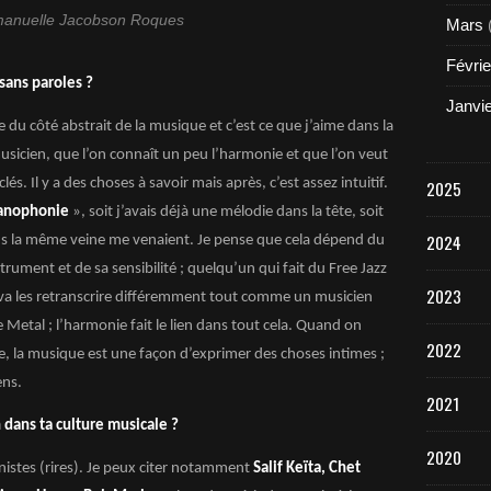
manuelle Jacobson Roques
Mars
Févrie
ans paroles ?
Janvi
e du côté abstrait de la musique et c’est ce que j’aime dans la
icien, que l’on connaît un peu l’harmonie et que l’on veut
lés. Il y a des choses à savoir mais après, c’est assez intuitif.
2025
anophonie
», soit j’avais déjà une mélodie dans la tête, soit
2024
dans la même veine me venaient. Je pense que cela dépend du
rument et de sa sensibilité ; quelqu’un qui fait du Free Jazz
2023
 va les retranscrire différemment tout comme un musicien
de Metal ; l’harmonie fait le lien dans tout cela. Quand on
2022
ture, la musique est une façon d’exprimer des choses intimes ;
ens.
2021
 dans ta culture musicale ?
2020
nistes (rires). Je peux citer notamment
Salif Keïta, Chet