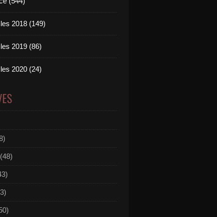
ce (544)
les 2018 (149)
les 2019 (86)
les 2020 (24)
VES
8)
(48)
43)
3)
50)