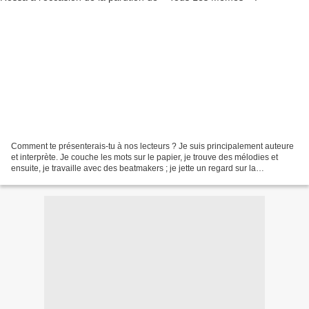
Comment te présenterais-tu à nos lecteurs ? Je suis principalement auteure
et interprète. Je couche les mots sur le papier, je trouve des mélodies et
ensuite, je travaille avec des beatmakers ; je jette un regard sur la
composition mais ce n’est pas moi...