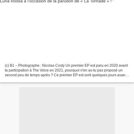
(c) B1 – Photographe : Nicolas Costy Un premier EP est paru en 2020 avant
ta participation à The Voice en 2021, pourquoi n'en as-tu pas proposé un
second peu de temps après ? Ce premier EP est sorti quelques jours avant
le premier confinement, c’était...