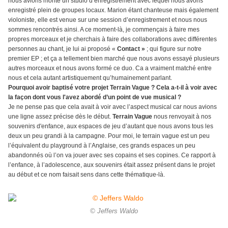
nous avions monté un studio d’enregistrement avec lequel nous avons
enregistré plein de groupes locaux. Marion étant chanteuse mais également
violoniste, elle est venue sur une session d’enregistrement et nous nous
sommes rencontrés ainsi. A ce moment-là, je commençais à faire mes
propres morceaux et je cherchais à faire des collaborations avec différentes
personnes au chant, je lui ai proposé «
Contact »
; qui figure sur notre
premier EP ; et ça a tellement bien marché que nous avons essayé plusieurs
autres morceaux et nous avons formé ce duo. Ca a vraiment matché entre
nous et cela autant artistiquement qu’humainement parlant.
Pourquoi avoir baptisé votre projet Terrain Vague ? Cela a-t-il à voir avec
la façon dont vous l'avez abordé d’un point de vue musical ?
Je ne pense pas que cela avait à voir avec l’aspect musical car nous avions
une ligne assez précise dès le début.
Terrain Vague
nous renvoyait à nos
souvenirs d'enfance, aux espaces de jeu d’autant que nous avons tous les
deux un peu grandi à la campagne. Pour moi, le terrain vague est un peu
l’équivalent du playground à l’Anglaise, ces grands espaces un peu
abandonnés où l’on va jouer avec ses copains et ses copines. Ce rapport à
l’enfance, à l’adolescence, aux souvenirs était assez présent dans le projet
au début et ce nom faisait sens dans cette thématique-là.
© Jeffers Waldo