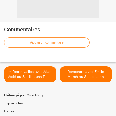
Commentaires
Ajouter un commentaire
< Retrouvailles avec Allan
Rencontre avec Emilie
Védé au Studio Luna Rossa
Marsh au Studio Luna
afin d’évoquer son EP
Rossa afin d’en apprendre
intitulé « Sayonara » !
plus sur « Amour Bandit » !
>
Hébergé par Overblog
Top articles
Pages