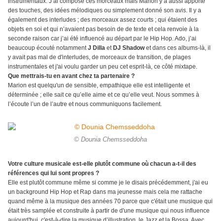
instrumentaux. J’ai composé ces morceaux mais Marion y a aussi apporté
des touches, des idées mélodiques ou simplement donné son avis. Il y a
également des interludes ; des morceaux assez courts ; qui étaient des
objets en soi et qui n’avaient pas besoin de de texte et cela renvoie à la
seconde raison car j’ai été influencé au départ par le Hip Hop. Ado, j’ai
beaucoup écouté notamment
J Dilla
et
DJ Shadow
et dans ces albums-là, il
y avait pas mal de d'interludes, de morceaux de transition, de plages
instrumentales et j'ai voulu garder un peu cet esprit-là, ce côté mixtape.
Que mettrais-tu en avant chez ta partenaire ?
Marion est quelqu'un de sensible, empathique elle est intelligente et
déterminée ; elle sait ce qu’elle aime et ce qu’elle veut. Nous sommes à
l’écoute l’un de l’autre et nous communiquons facilement.
© Dounia Chemsseddoha
Votre culture musicale est-elle plutôt commune où chacun a-t-il des
références qui lui sont propres ?
Elle est plutôt commune même si comme je le disais précédemment, j'ai eu
un background Hip Hop et Rap dans ma jeunesse mais cela me rattache
quand même à la musique des années 70 parce que c'était une musique qui
était très samplée et construite à partir de d'une musique qui nous influence
aujourd'hui, c'est-à-dire la musique d’illustration, le Jazz et la Bossa. Avec