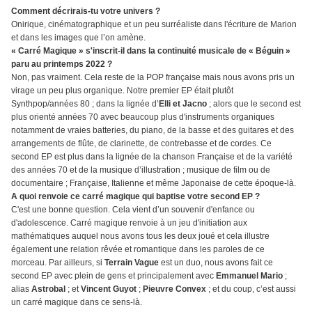
Comment décrirais-tu votre univers ?
Onirique, cinématographique et un peu surréaliste dans l'écriture de Marion
et dans les images que l’on amène.
« Carré Magique » s'inscrit-il dans la continuité musicale de « Béguin »
paru au printemps 2022 ?
Non, pas vraiment. Cela reste de la POP française mais nous avons pris un
virage un peu plus organique. Notre premier EP était plutôt
Synthpop/années 80 ; dans la lignée d’
Elli et Jacno
; alors que le second est
plus orienté années 70 avec beaucoup plus d'instruments organiques
notamment de vraies batteries, du piano, de la basse et des guitares et des
arrangements de flûte, de clarinette, de contrebasse et de cordes. Ce
second EP est plus dans la lignée de la chanson Française et de la variété
des années 70 et de la musique d’illustration ; musique de film ou de
documentaire ; Française, Italienne et même Japonaise de cette époque-là.
A quoi renvoie ce carré magique qui baptise votre second EP ?
C'est une bonne question. Cela vient d’un souvenir d'enfance ou
d'adolescence. Carré magique renvoie à un jeu d'initiation aux
mathématiques auquel nous avons tous les deux joué et cela illustre
également une relation rêvée et romantique dans les paroles de ce
morceau. Par ailleurs, si
Terrain Vague
est un duo, nous avons fait ce
second EP avec plein de gens et principalement avec
Emmanuel Mario
;
alias
Astrobal
; et
Vincent Guyot
;
Pieuvre Convex
; et du coup, c’est aussi
un carré magique dans ce sens-là.