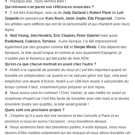
Y
: Pourquoi pas...nous verrons bien !
Qui retrouve-t-on parmi vos références musicales ?
Y
: C’est très éclectique, cela va de
Judy Garland
à
Robert Plant
de
Led
Zeppelin
en passant par
Kate Bush, Janis Joplin, Ella Fitzgerald
...J’aime
les artistes sans artifices qui ont de la personnalité et qui chantent avec leurs
tripes.
A
:
Neil Young, Jimi Hendrix, Eric Clapton, Peter Gabriel
mais aussi
Radiohead, Calexico, Tortoise
...A une époque, j’ai été impressionné
également par des groupes comme
U2
et
Simple Minds
. Cela dépend des
époques, la liste serait longue et comme je suis quasiment Espagnol, je
n’oublie pas le flamenco qui fait partie de mon ADN.
Qu’est-ce que chacun mettrait en avant chez l’autre ?
Y
: André a la capacité de prendre du recul et c’est très important quand on
travaille en collaboration car quand on ne sait pas gérer son égo, cela peut
empêcher une œuvre d’éclore. André a un côté bon vivant, il sait prendre du
temps comme il faut ; notamment pour préparer un bon repas.
A
: Nous avons cela en commun ! Chez Yasmin, je vais mettre en avant sa
souplesse d'esprit car c’est très facile de travailler avec elle mais si je devais
énumérer toutes ses qualités, la liste serait grande !
Quels sont vos prochains projets ?
Y
: J’espère qu’il y aura des live sessions et des concerts à Paris et en
province si nous en avons l’occasion ; nous travaillons dessus.
A
: Nous aimerions faire des premières parties. A notre époque, nous nous
devons d’être visibles notamment sur les réseaux et nous allons travailler cet