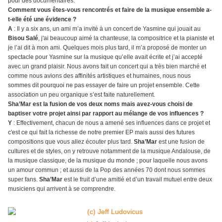
pour des documentaires.
Comment vous êtes-vous rencontrés et faire de la musique ensemble a-
t-elle été une évidence ?
A
: Il y a six ans, un ami m’a invité à un concert de Yasmine qui jouait au
Bisou Salé
, j'ai beaucoup aimé la chanteuse, la compositrice et la pianiste et
je l’ai dit à mon ami. Quelques mois plus tard, il m’a proposé de monter un
spectacle pour Yasmine sur la musique qu’elle avait écrite et j’ai accepté
avec un grand plaisir. Nous avons fait un concert qui a très bien marché et
comme nous avions des affinités artistiques et humaines, nous nous
sommes dit pourquoi ne pas essayer de faire un projet ensemble. Cette
association un peu organique s’est faite naturellement.
Sha’Mar est la fusion de vos deux noms mais avez-vous choisi de
baptiser votre projet ainsi par rapport au mélange de vos influences ?
Y
: Effectivement, chacun de nous a amené ses influences dans ce projet et
c'est ce qui fait la richesse de notre premier EP mais aussi des futures
compositions que vous allez écouter plus tard.
Sha’Mar
est une fusion de
cultures et de styles, on y retrouve notamment de la musique Andalouse, de
la musique classique, de la musique du monde ; pour laquelle nous avons
un amour commun ; et aussi de la Pop des années 70 dont nous sommes
super fans.
Sha’Mar
est le fruit d’une amitié et d’un travail mutuel entre deux
musiciens qui arrivent à se comprendre.