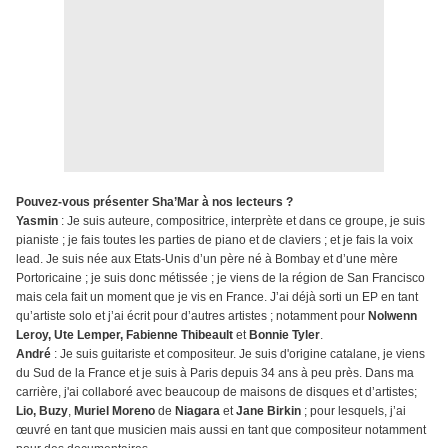
Pouvez-vous présenter Sha’Mar à nos lecteurs ?
Yasmin
: Je suis auteure, compositrice, interprète et dans ce groupe, je suis
pianiste ; je fais toutes les parties de piano et de claviers ; et je fais la voix
lead. Je suis née aux Etats-Unis d’un père né à Bombay et d’une mère
Portoricaine ; je suis donc métissée ; je viens de la région de San Francisco
mais cela fait un moment que je vis en France. J’ai déjà sorti un EP en tant
qu’artiste solo et j’ai écrit pour d’autres artistes ; notamment pour
Nolwenn
Leroy, Ute Lemper, Fabienne Thibeault
et
Bonnie Tyler
.
André
: Je suis guitariste et compositeur. Je suis d'origine catalane, je viens
du Sud de la France et je suis à Paris depuis 34 ans à peu près. Dans ma
carrière, j'ai collaboré avec beaucoup de maisons de disques et d’artistes;
Lio, Buzy
,
Muriel Moreno
de
Niagara
et
Jane Birkin
; pour lesquels, j’ai
œuvré en tant que musicien mais aussi en tant que compositeur notamment