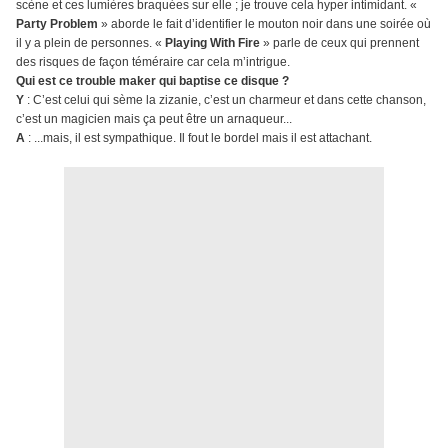
scène et ces lumières braquées sur elle ; je trouve cela hyper intimidant. «
Party Problem
» aborde le fait d’identifier le mouton noir dans une soirée où
il y a plein de personnes. «
Playing With Fire
» parle de ceux qui prennent
des risques de façon téméraire car cela m’intrigue.
Qui est ce trouble maker qui baptise ce disque ?
Y
: C’est celui qui sème la zizanie, c’est un charmeur et dans cette chanson,
c’est un magicien mais ça peut être un arnaqueur...
A
: ...mais, il est sympathique. Il fout le bordel mais il est attachant.