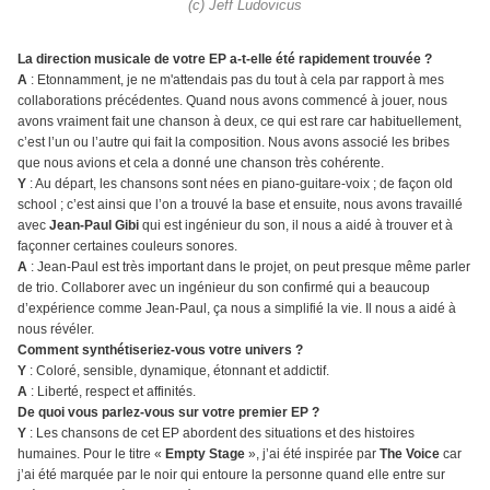
(c) Jeff Ludovicus
La direction musicale de votre EP a-t-elle été rapidement trouvée ?
A
: Etonnamment, je ne m'attendais pas du tout à cela par rapport à mes
collaborations précédentes. Quand nous avons commencé à jouer, nous
avons vraiment fait une chanson à deux, ce qui est rare car habituellement,
c’est l’un ou l’autre qui fait la composition. Nous avons associé les bribes
que nous avions et cela a donné une chanson très cohérente.
Y
: Au départ, les chansons sont nées en piano-guitare-voix ; de façon old
school ; c’est ainsi que l’on a trouvé la base et ensuite, nous avons travaillé
avec
Jean-Paul Gibi
qui est ingénieur du son, il nous a aidé à trouver et à
façonner certaines couleurs sonores.
A
: Jean-Paul est très important dans le projet, on peut presque même parler
de trio. Collaborer avec un ingénieur du son confirmé qui a beaucoup
d’expérience comme Jean-Paul, ça nous a simplifié la vie. Il nous a aidé à
nous révéler.
Comment synthétiseriez-vous votre univers ?
Y
: Coloré, sensible, dynamique, étonnant et addictif.
A
: Liberté, respect et affinités.
De quoi vous parlez-vous sur votre premier EP ?
Y
: Les chansons de cet EP abordent des situations et des histoires
humaines. Pour le titre «
Empty Stage
», j’ai été inspirée par
The Voice
car
j’ai été marquée par le noir qui entoure la personne quand elle entre sur