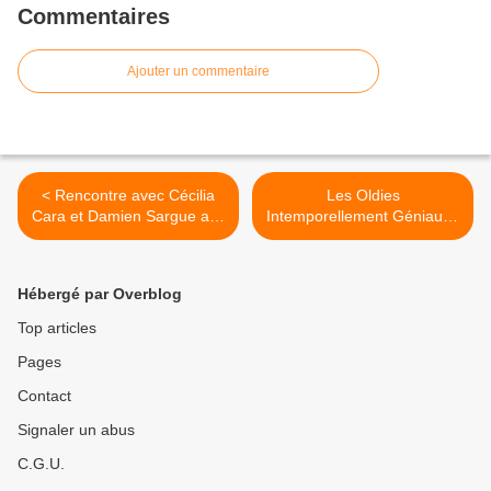
Commentaires
Ajouter un commentaire
< Rencontre avec Cécilia
Les Oldies
Cara et Damien Sargue afin
Intemporellement Géniaux !
d’en apprendre plus sur Les
>
Comédies Musicales – Le
Best Of !
Hébergé par Overblog
Top articles
Pages
Contact
Signaler un abus
C.G.U.