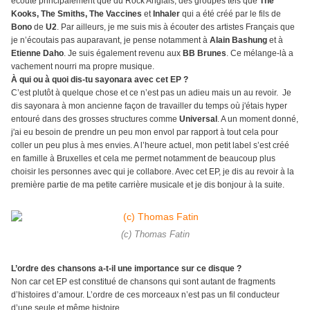
écouté principalement que du Rock Anglais, des groupes tels que
The
Kooks, The Smiths, The Vaccines
et
Inhaler
qui a été créé par le fils de
Bono
de
U2
. Par ailleurs, je me suis mis à écouter des artistes Français que
je n’écoutais pas auparavant, je pense notamment à
Alain Bashung
et à
Etienne Daho
. Je suis également revenu aux
BB Brunes
. Ce mélange-là a
vachement nourri ma propre musique.
À qui ou à quoi dis-tu sayonara avec cet EP ?
C’est plutôt à quelque chose et ce n’est pas un adieu mais un au revoir. Je
dis sayonara à mon ancienne façon de travailler du temps où j'étais hyper
entouré dans des grosses structures comme
Universal
. A un moment donné,
j'ai eu besoin de prendre un peu mon envol par rapport à tout cela pour
coller un peu plus à mes envies. A l’heure actuel, mon petit label s’est créé
en famille à Bruxelles et cela me permet notamment de beaucoup plus
choisir les personnes avec qui je collabore. Avec cet EP, je dis au revoir à la
première partie de ma petite carrière musicale et je dis bonjour à la suite.
(c) Thomas Fatin
L’ordre des chansons a-t-il une importance sur ce disque ?
Non car cet EP est constitué de chansons qui sont autant de fragments
d’histoires d’amour. L’ordre de ces morceaux n’est pas un fil conducteur
d’une seule et même histoire.