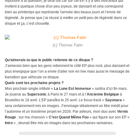
répondre à ta question, je dirai oui car sur cet EP, il y a des morceaux qui
invitent à quelque chose d'un peu joyeux, de dansant et cela correspond
bien au printemps qui représente l'arrivée des beaux jours et l’envie de
légèreté. Je pense que j’ai réussi à mettre un petit peu de légèreté dans ce
disque et ça, c’est chouette.
(c) Thomas Fatin
Qu’aimerais-tu que le public retienne de ce disque ?
J’aimerais bien que les gens retiennent le côté EP plus rock, plus dansant et
plus énergique que l’on a envie d'aller voir en live mais aussi le message de
transition que véhicule ce disque.
Quels sont tes prochains projets ?
Mon prochain single intitulé «
La Lune Est Immense
» sortira d’ici fin mars.
Je jouerai au
Supersonic
à Paris le 27 mars et à l’
Ancienne Belgique
à
Bruxelles le 18 avril. L’EP paraîtra le 25 avril. Le focus track «
Sayonara
»
sera certainement mis en images. J’envisage idéalement un titre inédit pour
l’automne et un troisième projet en 2026. Par ailleurs, mon duo avec
Vernis
Rouge
; sur ma chanson «
C’est Quand Même Fou
» qui figure sur son EP «
Intro
» ; devrait être mis en images dans les prochaines semaines.