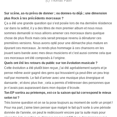
(c) Thomas Fatin
Sur scène, as-tu prévu de donner ; ou donnes-tu déjà ; une dimension
plus Rock à tes précédents morceaux ?
Ça a été une grande question qui s’est posée lors de ma dernière résidence
car dans la setlist, il y a des titres de mon premier album et nous nous
sommes demandé si nous allions amener ces morceaux dans quelque
chose de plus Rock mais cela serait presque revenu à dénaturer ces
premières versions. Nous avons opté pour une démarche plus mature en
épurant ces morceaux. Je rends plus hommage à ces chansons en les
jouant sans bande avec mes deux musiciens et c’est aussi comme cela que
ces morceaux ont été composés à l’origine.
Quels ont été les retours du public sur ton évolution musicale ?
Cette évolution a été plutôt bien reçue, j’ai été agréablement surpris et je
pense même avoir gagné des gens qui trouvaient ça peut-être un peu trop
naïf par moments. Le fait d’arriver avec une musique plus énergique et
dansante ; et donc plus live ; cela a permis d’intéresser des personnes que
je n’avais pas auparavant dans mon équipe d’écoute.
Ton EP sortira au printemps, est-ce la saison qui lui correspond le mieux
selon toi ?
Très bonne question et on se la pose toujours au moment de sortir un projet !
Pour ma part, j’aime bien penser que malgré le fait qu'il sorte à une période
donnée de l'année, on peut le redécouvrir encore par la suite mais pour