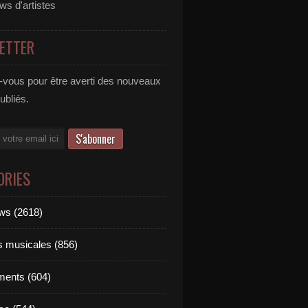
ews d'artistes
ETTER
vous pour être averti des nouveaux
publiés.
ORIES
ews (2618)
ts musicales (856)
ments (604)