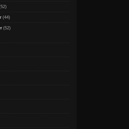
(52)
r
(44)
er
(52)