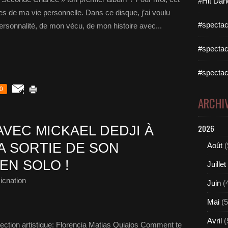
#Hit Dan
 de ma vie personnelle. Dans ce disque, j’ai voulu
#spectac
rsonnalité, de mon vécu, de mon histoire avec...
#spectac
#spectac
0
ARCHI
2026
VEC MICKAEL DEDJI À
A SORTIE DE SON
Août
(
EN SOLO !
Juillet
icnation
Juin
(
Mai
(5
Avril
(
irection artistique: Florencia Matias Quiaios Comment te