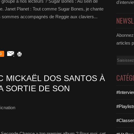
 groupe à nos lecteurs ? Sugar Bones : Au sein de
d'intervi
se. Janet Planet : Tout comme Sugar Bones, je chante
ous sommes accompagnés de Reggie aux claviers...
NEWSL
Abonnez-
articles 
0
Email
CATÉG
 MICKAËL DOS SANTOS À
A SORTIE DE SON
#Intervi
#Playlis
icnation
#Classe
Seconde Chance » ton premier album ? Pour moi, cet