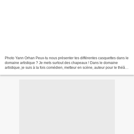
Photo Yann Orhan Peux-tu nous présenter tes différentes casquettes dans le
domaine artistique ? Je mets surtout des chapeaux ! Dans le domaine
artistique, je suis à la fois comédien, metteur en scène, auteur pour le théâtre
et j’ai pas mal tourné notamment...