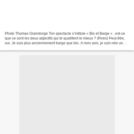
Photo Thomas Graindorge Ton spectacle s’intitule « Bio et Barge » ; est-ce
que ce sont les deux adjectifs qui te qualifient le mieux ? (Rires) Peut-être,
oui. Je suis plus anciennement barge que bio. A mon avis, je suis née un
petit peu différente. En...