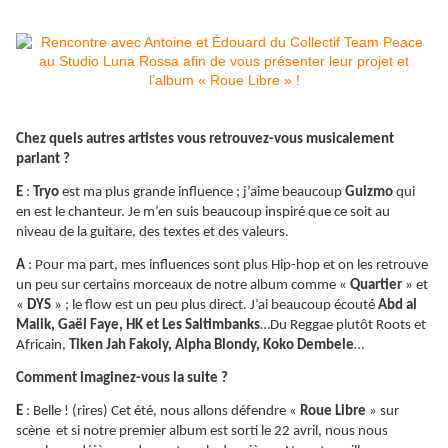
Chez quels autres artistes vous retrouvez-vous musicalement
parlant ?
E
:
Tryo
est ma plus grande influence ; j’aime beaucoup
Guizmo
qui
en est le chanteur. Je m’en suis beaucoup inspiré que ce soit au
niveau de la guitare, des textes et des valeurs.
A
: Pour ma part, mes influences sont plus Hip-hop et on les retrouve
un peu sur certains morceaux de notre album comme «
Quartier
» et
«
DYS
» ; le flow est un peu plus direct. J’ai beaucoup écouté
Abd al
Malik, Gaël Faye, HK et Les Saltimbanks
…Du Reggae plutôt Roots et
Africain,
Tiken Jah Fakoly, Alpha Blondy, Koko Dembele
…
Comment imaginez-vous la suite ?
E
: Belle ! (rires) Cet été, nous allons défendre «
Roue Libre
» sur
scène et si notre premier album est sorti le 22 avril, nous nous