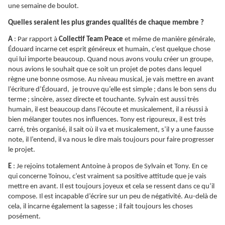
une semaine de boulot.
Quelles seraient les plus grandes qualités de chaque membre ?
A
: Par rapport à
Collectif Team Peace
et même de manière générale,
Édouard incarne cet esprit généreux et humain, c’est quelque chose
qui lui importe beaucoup. Quand nous avons voulu créer un groupe,
nous avions le souhait que ce soit un projet de potes dans lequel
règne une bonne osmose. Au niveau musical, je vais mettre en avant
l’écriture d’Édouard, je trouve qu’elle est simple ; dans le bon sens du
terme ; sincère, assez directe et touchante. Sylvain est aussi très
humain, il est beaucoup dans l’écoute et musicalement, il a réussi à
bien mélanger toutes nos influences. Tony est rigoureux, il est très
carré, très organisé, il sait où il va et musicalement, s’il y a une fausse
note, il l’entend, il va nous le dire mais toujours pour faire progresser
le projet.
E
: Je rejoins totalement Antoine à propos de Sylvain et Tony. En ce
qui concerne Toinou, c’est vraiment sa positive attitude que je vais
mettre en avant. Il est toujours joyeux et cela se ressent dans ce qu’il
compose. Il est incapable d’écrire sur un peu de négativité. Au-delà de
cela, il incarne également la sagesse ; il fait toujours les choses
posément.