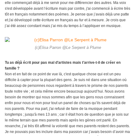
elle commençait déjà à me servir pour me différencier des autres. Ma voix
s'est développée avant l’écriture mais par contre, j'ai commencé à écrire très
tôt en français notamment des poèmes. Je pense que j’avais déjà une patte
et j'ai développé cette écriture en français au fur et à mesure. Je crois que
j’ai été assez constant mais j’ai mis du temps à l’appliquer en musique.
(c)Elisa Parron @Le Serpent à Plume
Tu as déjà écrit pour pas mal d’artistes mais t’arrive-t-il de créer en
famille ?
Non et en fait de ce point de vue là, c'est quelque chose qui est un peu
difficile à capter pour la plupart des gens. Je suis né dans une situation où
beaucoup de personnes nous regardent à travers le prisme de nos parents
toute notre vie ; et cela même encore beaucoup aujourd’hui. Nous avons
besoin de montrer qui nous sommes afin que les gens nous connaissent
enfin pour nous et non pour tout un panel de choses qu’ils savent déjà de
nos parents. Pour ma part, j'ai refusé de faire de la musique pendant
longtemps ; jusqu'à mes 13 ans ; car il était hors de question que je sois sur
le même terrain que mes parents mais après les gènes ont parlé. En
revanche, j’ai très tôt affirmé la volonté que mes parents restent des parents.
Je ne pouvais pas les inclure dans ma passion car j’avais besoin d’avoir ma