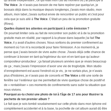
qu’artiste indépendant ; ce qui était mon cas au moment où j’ai participé à
The Voice
. Je n’avais pas besoin de me faire repérer par quelqu'un, je
bossais déjà dans la musique depuis longtemps, j'avais mon studio, mon
album, mon label, j'avais surtout envie de rencontrer un public et c'est pour
cela que je suis allé à
The Voice
. C'était un peu de la promotion gratuite
(Rires).
Quelles étaient tes attentes en participant à cette émission ?
On pourrait limiter cela au fait de rencontrer son public et à de la promotion
gratuite mais en réalité, par rapport à la phase dans laquelle j'ai fait
The
Voice
, il y avait d'autres choses. Nous sortions du premier confinement au
moment où l’on m’a recontacté pour faire l'émission. A ce moment-là, je
pense que j’avais besoin de vivre autre chose. J'avais déjà cette chance de
continuer à bosser en tant qu'ingénieur du son et en tant que qu’auteur-
compositeur-producteur ; ça faisait plusieurs années que je vivais beaucoup
de ça ; mais j'avais l’impression d’avoir une vie de troglodyte. Mon studio
d’enregistrement est aussi l'endroit où je vis, je ne sortais plus, je n’avais
plus d'histoires, je n’avais pas de concerts et
The Voice
a été une sorte de
fenêtre sur l’extérieur qui me permettait de vivre quelque chose de positif et
de « rentabiliser » ces moments de confinements sans subir la situation que
nous vivions.
Pourquoi as-tu choisi une photo de toi à l'âge de 17 ans pour illustrer la
pochette de ton premier album ?
Le fait que je sois tombé soudainement sur cette photo dans mon Iphone est
complètement accidentel et à la base, la pochette de cet album aurait dû être