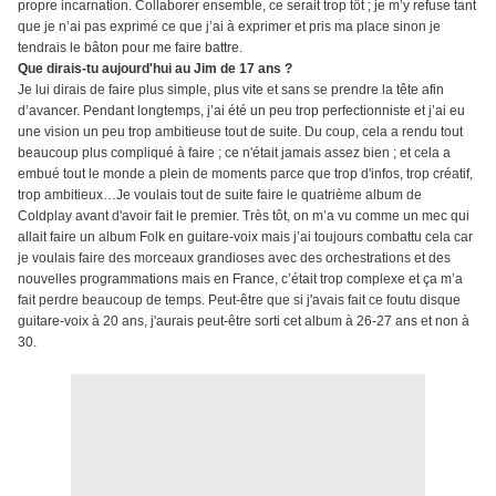
propre incarnation. Collaborer ensemble, ce serait trop tôt ; je m’y refuse tant
que je n’ai pas exprimé ce que j’ai à exprimer et pris ma place sinon je
tendrais le bâton pour me faire battre.
Que dirais-tu aujourd'hui au Jim de 17 ans ?
Je lui dirais de faire plus simple, plus vite et sans se prendre la tête afin
d’avancer. Pendant longtemps, j’ai été un peu trop perfectionniste et j’ai eu
une vision un peu trop ambitieuse tout de suite. Du coup, cela a rendu tout
beaucoup plus compliqué à faire ; ce n'était jamais assez bien ; et cela a
embué tout le monde a plein de moments parce que trop d'infos, trop créatif,
trop ambitieux…Je voulais tout de suite faire le quatrième album de
Coldplay avant d'avoir fait le premier. Très tôt, on m’a vu comme un mec qui
allait faire un album Folk en guitare-voix mais j’ai toujours combattu cela car
je voulais faire des morceaux grandioses avec des orchestrations et des
nouvelles programmations mais en France, c’était trop complexe et ça m’a
fait perdre beaucoup de temps. Peut-être que si j'avais fait ce foutu disque
guitare-voix à 20 ans, j'aurais peut-être sorti cet album à 26-27 ans et non à
30.