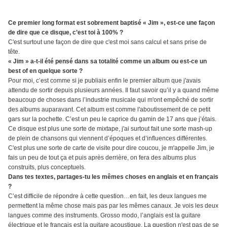
Ce premier long format est sobrement baptisé « Jim », est-ce une façon
de dire que ce disque, c’est toi à 100% ?
C'est surtout une façon de dire que c'est moi sans calcul et sans prise de
tête.
« Jim » a-t-il été pensé dans sa totalité comme un album ou est-ce un
best of en quelque sorte ?
Pour moi, c’est comme si je publiais enfin le premier album que j'avais
attendu de sortir depuis plusieurs années. Il faut savoir qu’il y a quand même
beaucoup de choses dans l’industrie musicale qui m'ont empêché de sortir
des albums auparavant. Cet album est comme l'aboutissement de ce petit
gars sur la pochette. C’est un peu le caprice du gamin de 17 ans que j’étais.
Ce disque est plus une sorte de mixtape, j'ai surtout fait une sorte mash-up
de plein de chansons qui viennent d’époques et d’influences différentes.
C'est plus une sorte de carte de visite pour dire coucou, je m'appelle Jim, je
fais un peu de tout ça et puis après derrière, on fera des albums plus
construits, plus conceptuels.
Dans tes textes, partages-tu les mêmes choses en anglais et en français
?
C’est difficile de répondre à cette question…en fait, les deux langues me
permettent la même chose mais pas par les mêmes canaux. Je vois les deux
langues comme des instruments. Grosso modo, l’anglais est la guitare
électrique et le français est la guitare acoustique. La question n'est pas de se