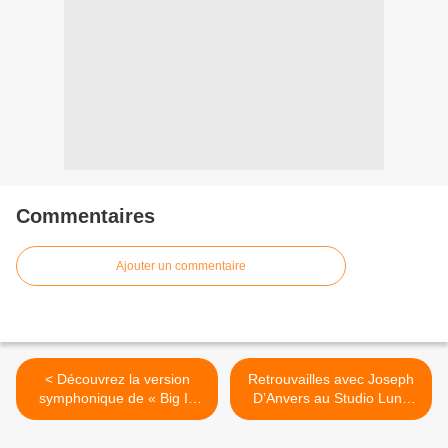
Commentaires
Ajouter un commentaire
< Découvrez la version
Retrouvailles avec Joseph
symphonique de « Big In
D’Anvers au Studio Luna
Japan » d’Alphaville !
Rossa afin d’en apprendre
plus sur ses sorties à venir !