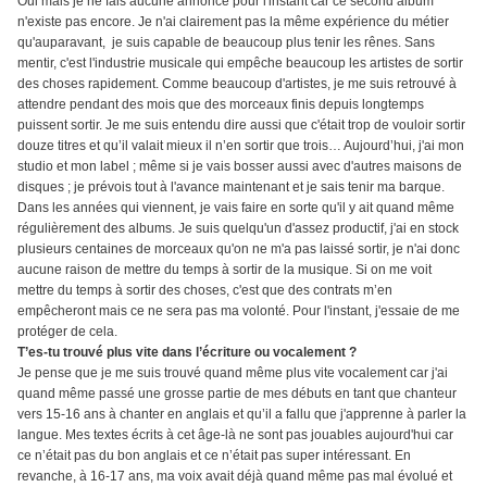
Oui mais je ne fais aucune annonce pour l'instant car ce second album
n'existe pas encore. Je n'ai clairement pas la même expérience du métier
qu'auparavant, je suis capable de beaucoup plus tenir les rênes. Sans
mentir, c'est l'industrie musicale qui empêche beaucoup les artistes de sortir
des choses rapidement. Comme beaucoup d'artistes, je me suis retrouvé à
attendre pendant des mois que des morceaux finis depuis longtemps
puissent sortir. Je me suis entendu dire aussi que c'était trop de vouloir sortir
douze titres et qu’il valait mieux il n’en sortir que trois… Aujourd’hui, j'ai mon
studio et mon label ; même si je vais bosser aussi avec d'autres maisons de
disques ; je prévois tout à l'avance maintenant et je sais tenir ma barque.
Dans les années qui viennent, je vais faire en sorte qu'il y ait quand même
régulièrement des albums. Je suis quelqu'un d'assez productif, j'ai en stock
plusieurs centaines de morceaux qu'on ne m'a pas laissé sortir, je n'ai donc
aucune raison de mettre du temps à sortir de la musique. Si on me voit
mettre du temps à sortir des choses, c'est que des contrats m’en
empêcheront mais ce ne sera pas ma volonté. Pour l'instant, j'essaie de me
protéger de cela.
T’es-tu trouvé plus vite dans l’écriture ou vocalement ?
Je pense que je me suis trouvé quand même plus vite vocalement car j'ai
quand même passé une grosse partie de mes débuts en tant que chanteur
vers 15-16 ans à chanter en anglais et qu’il a fallu que j'apprenne à parler la
langue. Mes textes écrits à cet âge-là ne sont pas jouables aujourd'hui car
ce n’était pas du bon anglais et ce n’était pas super intéressant. En
revanche, à 16-17 ans, ma voix avait déjà quand même pas mal évolué et