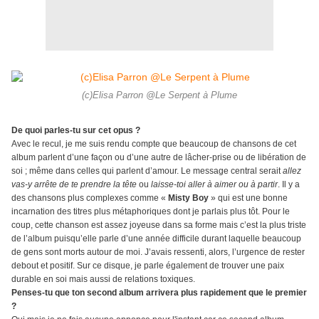
(c)Elisa Parron @Le Serpent à Plume
De quoi parles-tu sur cet opus ?
Avec le recul, je me suis rendu compte que beaucoup de chansons de cet
album parlent d’une façon ou d’une autre de lâcher-prise ou de libération de
soi ; même dans celles qui parlent d’amour. Le message central serait
allez
vas-y arrête de te prendre la tête
ou
laisse-toi aller à aimer ou à partir
. Il y a
des chansons plus complexes comme «
Misty Boy
» qui est une bonne
incarnation des titres plus métaphoriques dont je parlais plus tôt. Pour le
coup, cette chanson est assez joyeuse dans sa forme mais c’est la plus triste
de l’album puisqu’elle parle d’une année difficile durant laquelle beaucoup
de gens sont morts autour de moi. J’avais ressenti, alors, l’urgence de rester
debout et positif. Sur ce disque, je parle également de trouver une paix
durable en soi mais aussi de relations toxiques.
Penses-tu que ton second album arrivera plus rapidement que le premier
?