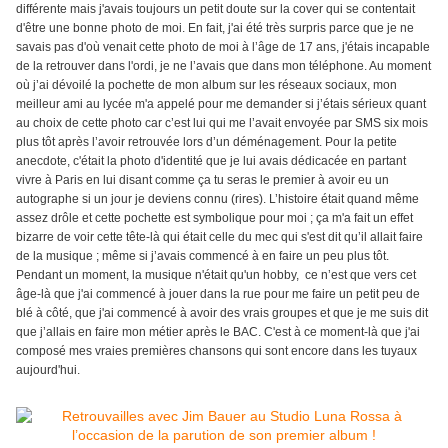
différente mais j'avais toujours un petit doute sur la cover qui se contentait
d'être une bonne photo de moi. En fait, j'ai été très surpris parce que je ne
savais pas d'où venait cette photo de moi à l’âge de 17 ans, j'étais incapable
de la retrouver dans l'ordi, je ne l’avais que dans mon téléphone. Au moment
où j’ai dévoilé la pochette de mon album sur les réseaux sociaux, mon
meilleur ami au lycée m'a appelé pour me demander si j’étais sérieux quant
au choix de cette photo car c’est lui qui me l’avait envoyée par SMS six mois
plus tôt après l’avoir retrouvée lors d’un déménagement. Pour la petite
anecdote, c'était la photo d'identité que je lui avais dédicacée en partant
vivre à Paris en lui disant comme ça tu seras le premier à avoir eu un
autographe si un jour je deviens connu (rires). L’histoire était quand même
assez drôle et cette pochette est symbolique pour moi ; ça m'a fait un effet
bizarre de voir cette tête-là qui était celle du mec qui s'est dit qu’il allait faire
de la musique ; même si j’avais commencé à en faire un peu plus tôt.
Pendant un moment, la musique n'était qu'un hobby, ce n’est que vers cet
âge-là que j'ai commencé à jouer dans la rue pour me faire un petit peu de
blé à côté, que j'ai commencé à avoir des vrais groupes et que je me suis dit
que j’allais en faire mon métier après le BAC. C'est à ce moment-là que j'ai
composé mes vraies premières chansons qui sont encore dans les tuyaux
aujourd'hui.