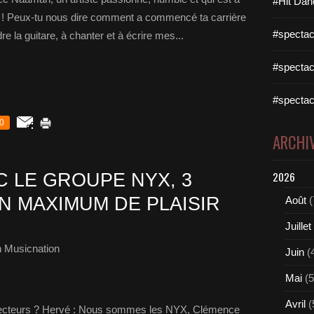
#Hit Dan
ol ! Peux-tu nous dire comment a commencé ta carrière
#spectac
 la guitare, à chanter et à écrire mes...
#spectac
#spectac
0
ARCHI
2026
 LE GROUPE NYX, 3
N MAXIMUM DE PLAISIR
Août
(
Juillet
 Musicnation
Juin
(
Mai
(5
Avril
(
lecteurs ? Hervé : Nous sommes les NYX, Clémence