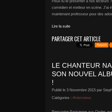
Peux-tu te présenter à nos lecteurs 
comédien et metteur en scène. J’ai ét
maintenant professeur pour des ado
Lire la suite
PARTAGER CET ARTICLE
Repost
LE CHANTEUR N
SON NOUVEL ALB
!
Publié le
3 Novembre 2015
par Steph
Catégories :
#Interviews
Rencontre Parisienne aux Ondes avec