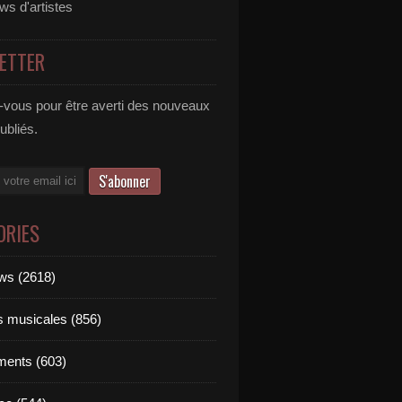
ews d'artistes
ETTER
vous pour être averti des nouveaux
publiés.
ORIES
ews (2618)
ts musicales (856)
ments (603)