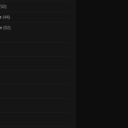
(52)
r
(44)
er
(52)