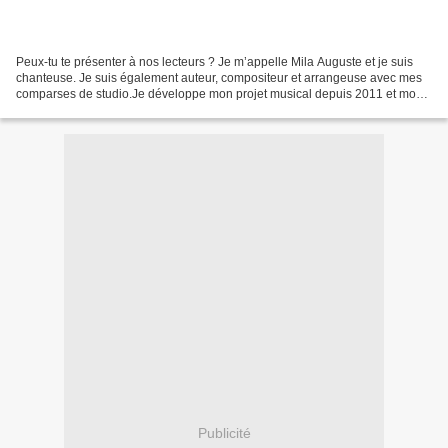
Peux-tu te présenter à nos lecteurs ? Je m’appelle Mila Auguste et je suis
chanteuse. Je suis également auteur, compositeur et arrangeuse avec mes
comparses de studio.Je développe mon projet musical depuis 2011 et mon
nouvel EP vient de sortir. Peux-tu...
Publicité