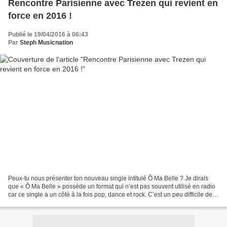
Rencontre Parisienne avec Trezen qui revient en
force en 2016 !
Publié le 19/04/2016 à 06:43
Par
Steph Musicnation
Peux-tu nous présenter ton nouveau single intitulé Ô Ma Belle ? Je dirais
que « Ô Ma Belle » possède un format qui n’est pas souvent utilisé en radio
car ce single a un côté à la fois pop, dance et rock. C’est un peu difficile de
lui trouver une couleur...