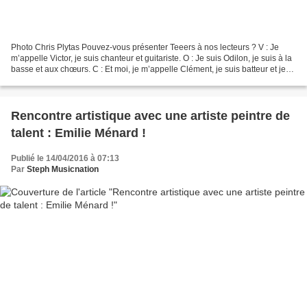
Photo Chris Plytas Pouvez-vous présenter Teeers à nos lecteurs ? V : Je
m’appelle Victor, je suis chanteur et guitariste. O : Je suis Odilon, je suis à la
basse et aux chœurs. C : Et moi, je m’appelle Clément, je suis batteur et je
participe également...
Rencontre artistique avec une artiste peintre de
talent : Emilie Ménard !
Publié le 14/04/2016 à 07:13
Par
Steph Musicnation