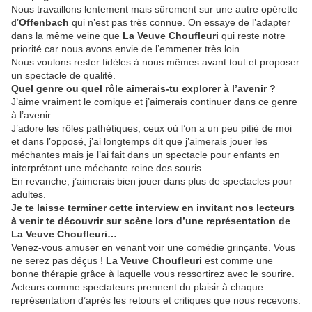
Nous travaillons lentement mais sûrement sur une autre opérette
d’
Offenbach
qui n’est pas très connue. On essaye de l’adapter
dans la même veine que
La Veuve Choufleuri
qui reste notre
priorité car nous avons envie de l’emmener très loin.
Nous voulons rester fidèles à nous mêmes avant tout et proposer
un spectacle de qualité.
Quel genre ou quel rôle aimerais-tu explorer à l’avenir ?
J’aime vraiment le comique et j’aimerais continuer dans ce genre
à l’avenir.
J’adore les rôles pathétiques, ceux où l’on a un peu pitié de moi
et dans l’opposé, j’ai longtemps dit que j’aimerais jouer les
méchantes mais je l’ai fait dans un spectacle pour enfants en
interprétant une méchante reine des souris.
En revanche, j’aimerais bien jouer dans plus de spectacles pour
adultes.
Je te laisse terminer cette interview en invitant nos lecteurs
à venir te découvrir sur scène lors d’une représentation de
La Veuve Choufleuri…
Venez-vous amuser en venant voir une comédie grinçante. Vous
ne serez pas déçus !
La Veuve Choufleuri
est comme une
bonne thérapie grâce à laquelle vous ressortirez avec le sourire.
Acteurs comme spectateurs prennent du plaisir à chaque
représentation d’après les retours et critiques que nous recevons.