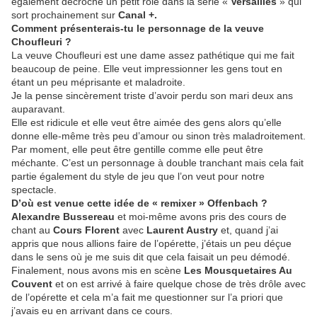
également décroché un petit rôle dans la série «
Versailles
» qui
sort prochainement sur
Canal +.
Comment présenterais-tu le personnage de la veuve
Choufleuri ?
La veuve Choufleuri est une dame assez pathétique qui me fait
beaucoup de peine. Elle veut impressionner les gens tout en
étant un peu méprisante et maladroite.
Je la pense sincèrement triste d’avoir perdu son mari deux ans
auparavant.
Elle est ridicule et elle veut être aimée des gens alors qu’elle
donne elle-même très peu d’amour ou sinon très maladroitement.
Par moment, elle peut être gentille comme elle peut être
méchante. C’est un personnage à double tranchant mais cela fait
partie également du style de jeu que l’on veut pour notre
spectacle.
D’où est venue cette idée de « remixer » Offenbach ?
Alexandre Bussereau
et moi-même avons pris des cours de
chant au
Cours Florent
avec
Laurent Austry
et, quand j’ai
appris que nous allions faire de l’opérette, j’étais un peu déçue
dans le sens où je me suis dit que cela faisait un peu démodé.
Finalement, nous avons mis en scène
Les Mousquetaires Au
Couvent
et on est arrivé à faire quelque chose de très drôle avec
de l’opérette et cela m’a fait me questionner sur l’a priori que
j’avais eu en arrivant dans ce cours.