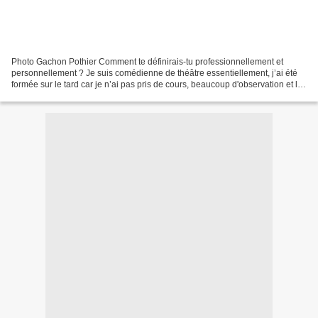
Photo Gachon Pothier Comment te définirais-tu professionnellement et
personnellement ? Je suis comédienne de théâtre essentiellement, j’ai été
formée sur le tard car je n’ai pas pris de cours, beaucoup d'observation et la
scène m’ont vraiment appris tout...