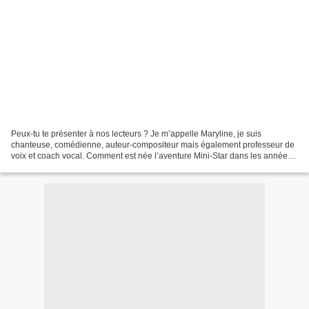
Peux-tu te présenter à nos lecteurs ? Je m’appelle Maryline, je suis
chanteuse, comédienne, auteur-compositeur mais également professeur de
voix et coach vocal. Comment est née l’aventure Mini-Star dans les années
80 ? Ce que je peux en dire, c'est ce...