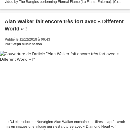
video by The Bangles performing Eternal Flame (La Flama Enterna). (C)
1988 SONY BMG MUSIC ENTERTAINMENT Spice Girls...
Alan Walker fait encore très fort avec « Different
World » !
Publié le 11/12/2018 à 06:43
Par
Steph Musicnation
Le DJ et producteur Norvégien Alan Walker enchaîne les titres et après avoir
mis en images une trilogie qui s’est clôturée avec « Diamond Heart », il