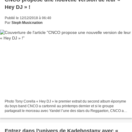
Hey DJ » !
Publié le 12/12/2018 à 06:40
Par
Steph Musicnation
Photo Tony Corella « Hey DJ » le premier extrait du second album éponyme
du boys band CNCO a cartonné au printemps dernier et si le groupe
partageait le morceau avec Yandel l’une des stars du Reggaeton, CNCO a
décidé de réenregistrer le titre en compagnie...
Entrez dans l’univers de Kadebostany avec «