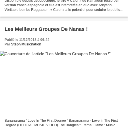
Disponible depuis début octobre, le titre « Calor » de Kamaleon ressort en
version franco-espagnole et elle est interprétée en duo avec Adryano.
Véritable bombe Reggaeton, « Calor » a le potentiel pour séduire le public,
les programmateurs radio et les...
Les Meilleurs Groupes De Nanas !
Publié le 11/12/2018 à 06:44
Par
Steph Musicnation
Bananarama " Love In The First Degree " Bananarama - Love In The First
Degree (OFFICIAL MUSIC VIDEO) The Bangles " Eternal Flame " Music