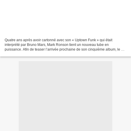
Quatre ans après avoir cartonné avec son « Uptown Funk » qui était
interprété par Bruno Mars, Mark Ronson tient un nouveau tube en
puissance. Afin de teaser l’arrivée prochaine de son cinquième album, le DJ
et producteur Anglais dégaine « Nothing Breaks...