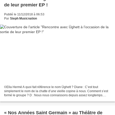
de leur premier EP !
Publié le 11/12/2018 à 06:53
Par
Steph Musicnation
©Ella Hermë A quoi fait référence le nom Üghett ? Diane : C’est tout
simplement le nom de la chatte d’une vieille copine à nous. Comment s’est
formé le groupe ? D : Nous nous connaissons depuis assez longtemps.
Nous avions un autre projet avant Üghett...
« Nos Années Saint Germain » au Théâtre de