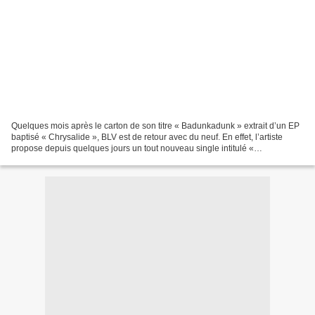
Quelques mois après le carton de son titre « Badunkadunk » extrait d’un EP
baptisé « Chrysalide », BLV est de retour avec du neuf. En effet, l’artiste
propose depuis quelques jours un tout nouveau single intitulé «
Sexplanations ». Interprété par Jay...