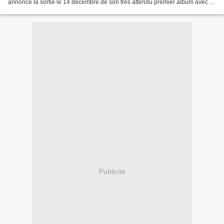
annonce la sortie le 14 décembre de son très attendu premier album avec «
Different World » qui lui donne...
Publicité