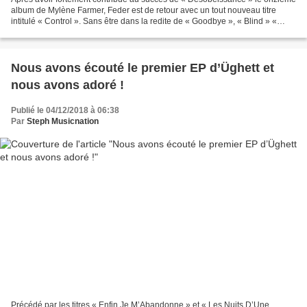
album de Mylène Farmer, Feder est de retour avec un tout nouveau titre
intitulé « Control ». Sans être dans la redite de « Goodbye », « Blind » «
Lordly » ou « Breathe », Feder...
Nous avons écouté le premier EP d’Üghett et
nous avons adoré !
Publié le 04/12/2018 à 06:38
Par
Steph Musicnation
Précédé par les titres « Enfin Je M’Abandonne » et « Les Nuits D’Une