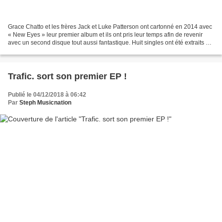
Grace Chatto et les frères Jack et Luke Patterson ont cartonné en 2014 avec
« New Eyes » leur premier album et ils ont pris leur temps afin de revenir
avec un second disque tout aussi fantastique. Huit singles ont été extraits de
leur premier pas discographique...
Trafic. sort son premier EP !
Publié le 04/12/2018 à 06:42
Par
Steph Musicnation