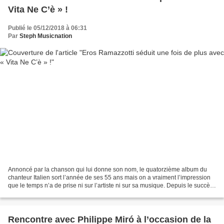
Vita Ne C’è » !
Publié le 05/12/2018 à 06:31
Par
Steph Musicnation
Annoncé par la chanson qui lui donne son nom, le quatorzième album du
chanteur Italien sort l’année de ses 55 ans mais on a vraiment l’impression
que le temps n’a de prise ni sur l’artiste ni sur sa musique. Depuis le succès
de « Terra Promessa » en 1984,...
Rencontre avec Philippe Miró à l’occasion de la