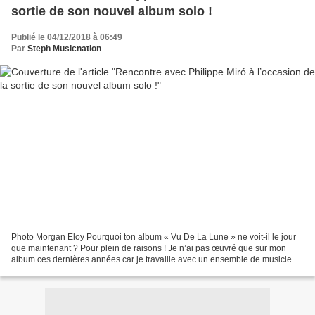
sortie de son nouvel album solo !
Publié le 04/12/2018 à 06:49
Par
Steph Musicnation
Photo Morgan Eloy Pourquoi ton album « Vu De La Lune » ne voit-il le jour
que maintenant ? Pour plein de raisons ! Je n’ai pas œuvré que sur mon
album ces dernières années car je travaille avec un ensemble de musiciens
sur un spectacle sur la prévention...