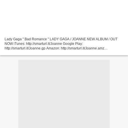
Lady Gaga " Bad Romance " LADY GAGA / JOANNE NEW ALBUM / OUT
NOW iTunes: http://smarturl.it/Joanne Google Play:
http://smarturl.it/Joanne.gp Amazon: http://smarturl.it/Joanne.amz
LadyGaga.com: http://smarturl.it/GagaStore ... Björk " Human Behaviour "
Video...