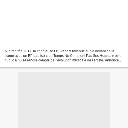
A la rentrée 2017, la chanteuse Lili Ster est revenue sur le devant de la
scène avec un EP baptisé « Le Temps Ne Comptent Pas Ses Heures » et le
public a pu se rendre compte de l’évolution musicale de l’artiste. Annoncé
par le titre « Dans Ma Poche »,...