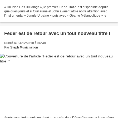
« Du Pied Des Buildings », le premier EP de Trafic. est disponible depuis
quelques jours et si Guillaume et John avaient attiré notre attention avec
l’instrumental « Jungle Urbaine » puis avec « Géante Mélancolique » le
premier extrait de l’EP, ils n’avaient...
Feder est de retour avec un tout nouveau titre !
Publié le 04/12/2018 à 06:40
Par
Steph Musicnation
Après avoir fortement contribué au succès de « Désobéissance » le onzième