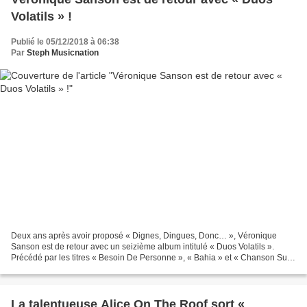
Volatils » !
Publié le 05/12/2018 à 06:38
Par
Steph Musicnation
Deux ans après avoir proposé « Dignes, Dingues, Donc… », Véronique
Sanson est de retour avec un seizième album intitulé « Duos Volatils ».
Précédé par les titres « Besoin De Personne », « Bahia » et « Chanson Sur
Ma Drôle De Vie » interprétés respectivement...
La talentueuse Alice On The Roof sort «