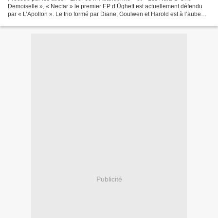
Demoiselle », « Nectar » le premier EP d’Üghett est actuellement défendu
par « L’Apollon ». Le trio formé par Diane, Goulwen et Harold est à l’aube
d’une sacrée carrière car le potentiel...
Publicité