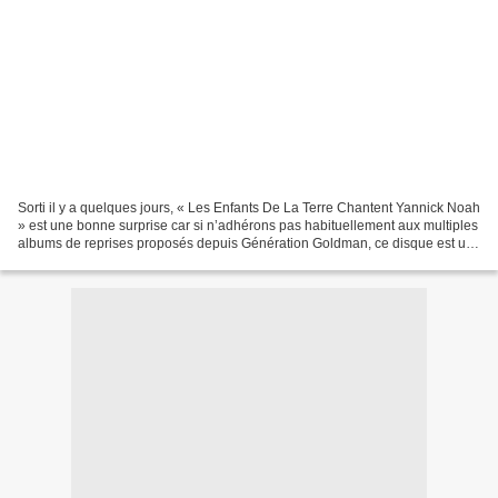
Sorti il y a quelques jours, « Les Enfants De La Terre Chantent Yannick Noah
» est une bonne surprise car si n’adhérons pas habituellement aux multiples
albums de reprises proposés depuis Génération Goldman, ce disque est un
bon moyen de (re)découvrir...