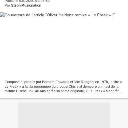
Publié le 03/12/2018 à 06:50
Par
Steph Musicnation
Composé et produit par Bernard Edwards et Nile Rodgers en 1978, le titre «
Le Freak » a fait la renommée du groupe Chic et il demeure un must de la
culture Disco/Funk. 40 ans après sa sortie originale, « Le Freak » s’apprête à
refaire danser les clubbers...