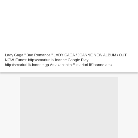
Lady Gaga " Bad Romance " LADY GAGA / JOANNE NEW ALBUM / OUT
NOW iTunes: http://smarturl.it/Joanne Google Play:
http://smarturl.it/Joanne.gp Amazon: http://smarturl.it/Joanne.amz
LadyGaga.com: http://smarturl.it/GagaStore ... Björk " Human Behaviour "
Video...