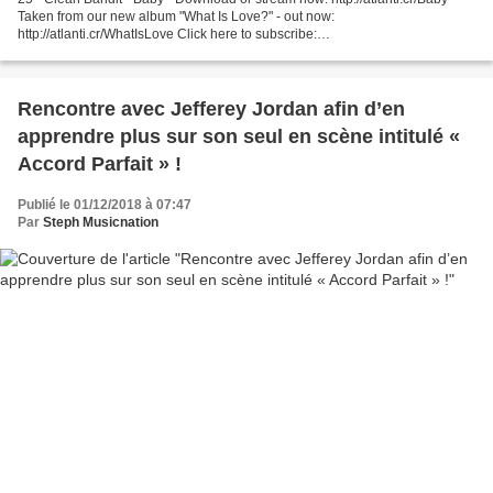
Taken from our new album "What Is Love?" - out now:
http://atlanti.cr/WhatIsLove Click here to subscribe:
http://bit.ly/SubscribeToCleanBandit Follow ... 24 - Naya " Cat Song " 1e...
Rencontre avec Jefferey Jordan afin d’en
apprendre plus sur son seul en scène intitulé «
Accord Parfait » !
Publié le 01/12/2018 à 07:47
Par
Steph Musicnation