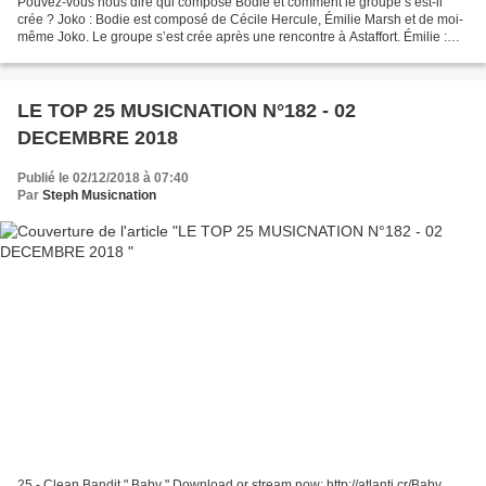
Pouvez-vous nous dire qui compose Bodie et comment le groupe s’est-il
crée ? Joko : Bodie est composé de Cécile Hercule, Émilie Marsh et de moi-
même Joko. Le groupe s’est crée après une rencontre à Astaffort. Émilie :
Nous ne nous connaissions pas et...
LE TOP 25 MUSICNATION N°182 - 02
DECEMBRE 2018
Publié le 02/12/2018 à 07:40
Par
Steph Musicnation
25 - Clean Bandit " Baby " Download or stream now: http://atlanti.cr/Baby