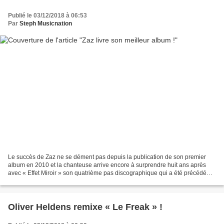
Publié le 03/12/2018 à 06:53
Par
Steph Musicnation
Le succès de Zaz ne se dément pas depuis la publication de son premier
album en 2010 et la chanteuse arrive encore à surprendre huit ans après
avec « Effet Miroir » son quatrième pas discographique qui a été précédé
par le titre « Qué Vendra ». Trois...
Oliver Heldens remixe « Le Freak » !